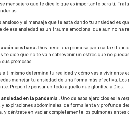
 ese mensajero que te dice lo que es importante para ti.
Trata
nderlas.
s ansioso y el mensaje que te está dando tu ansiedad es qu
te de esa ansiedad es un trauma emocional que aun no ha re
tación cristiana.
Dios tiene una promesa para cada situaci
s te dice que no te va a sobrevenir un estrés que no pueda
n sus promesas.
s a ti mismo determina tu realidad y cómo vas a vivir ante es
uedas manejar tu ansiedad de una forma más efectiva.
Los 
ente.
Proponte pensar en todo aquello que glorifica a Dios.
u ansiedad en la pandemia
.
Uno de esos ejercicios es la
res
s y expiraciones abdominales, de forma lenta y profunda de
oca, y céntrate en vaciar completamente los pulmones antes d