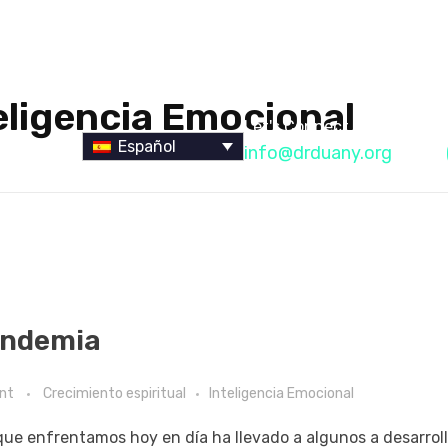
eligencia Emocional
Let's Connect
Español
info@drduany.org
andemia
nt
Crecimiento espiritual
Inteligencia Emocional
ue enfrentamos hoy en día ha llevado a algunos a desarrol