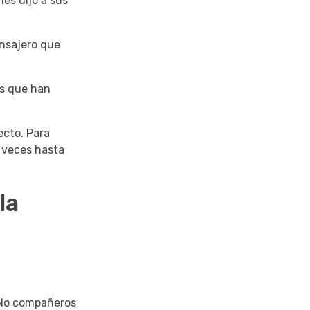
les dijo a sus
ensajero que
as que han
ecto.
Para
s veces hasta
la
No compañeros