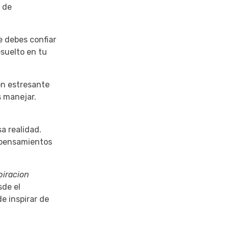
 de
e debes confiar
suelto en tu
ón estresante
s manejar.
a realidad.
pensamientos
piracion
sde el
e inspirar de