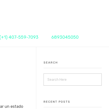
Call Me Now
Fax
(+1) 407-559-7093
6893045050
SEARCH
RECENT POSTS
lar un estado