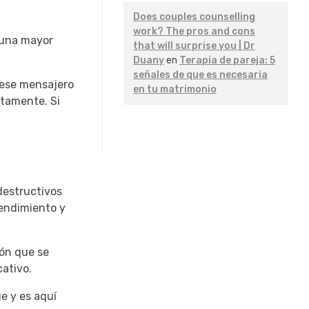
Does couples counselling
work? The pros and cons
 una mayor
that will surprise you | Dr
Duany
en
Terapia de pareja: 5
señales de que es necesaria
s ese mensajero
en tu matrimonio
ectamente.
Si
 destructivos
rendimiento y
ión que se
cativo.
e y es aquí