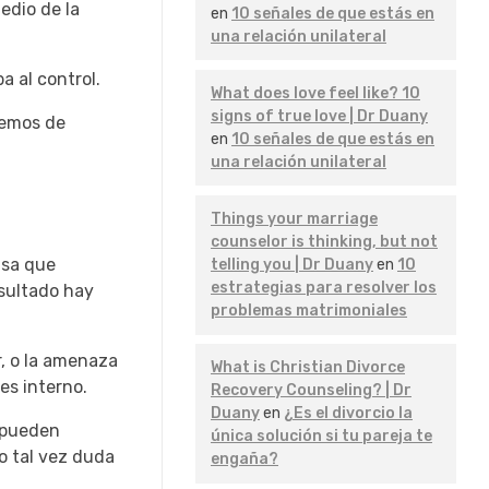
edio de la
en
10 señales de que estás en
una relación unilateral
a al control.
What does love feel like? 10
signs of true love | Dr Duany
temos de
en
10 señales de que estás en
una relación unilateral
Things your marriage
counselor is thinking, but not
lsa que
telling you | Dr Duany
en
10
estrategias para resolver los
esultado hay
problemas matrimoniales
r, o la amenaza
What is Christian Divorce
es interno.
Recovery Counseling? | Dr
Duany
en
¿Es el divorcio la
 pueden
única solución si tu pareja te
o tal vez duda
engaña?