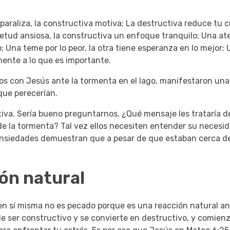
paraliza, la constructiva motiva;
La destructiva reduce tu cr
etud ansiosa, la constructiva un enfoque tranquilo;
Una at
o;
Una teme por lo peor, la otra tiene esperanza en lo mejor;
mente a lo que es importante.
pulos con Jesús ante la tormenta en el lago, manifestaron un
que perecerían.
tiva.
Sería bueno preguntarnos, ¿Qué mensaje les trataría de
de la tormenta?
Tal vez ellos necesiten entender su necesi
nsiedades demuestran que a pesar de que estaban cerca de
ón natural
n sí misma no es pecado porque es una reacción natural ant
e ser constructivo y se convierte en destructivo, y comien