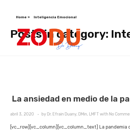
Home
»
Inteligencia Emocional
Posts in category: Int
Dr Duany
La ansiedad en medio de la p
abril 3, 2020
by
Dr. Efrain Duany, DMin, LMFT
with
No Comme
[vc_row][vc_column][vc_column_text]
La pandemia q