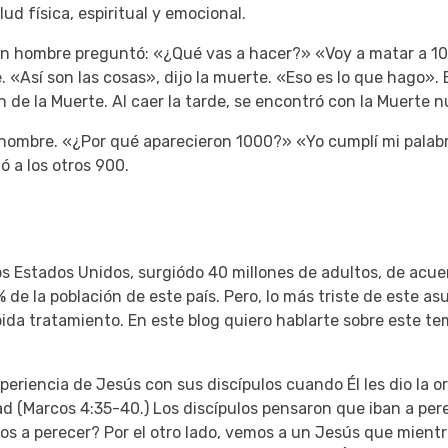
ud física, espiritual y emocional.
un hombre preguntó: «¿Qué vas a hacer?»
«Voy a matar a 1
e.
«Así son las cosas», dijo la muerte.
«Eso es lo que hago».
n de la Muerte.
Al caer la tarde, se encontró con la Muerte
l hombre.
«¿Por qué aparecieron 1000?»
«Yo cumplí mi palab
 a los otros 900.
 Estados Unidos, surgiódo 40 millones de adultos, de acue
% de la población de este país.
Pero, lo más triste de este as
bida tratamiento.
En este blog quiero hablarte sobre este tem
eriencia de Jesús con sus discípulos cuando Él les dio la 
tad (Marcos 4:35-40.) Los discípulos pensaron que iban a per
mos a perecer?
Por el otro lado, vemos a un Jesús que mient