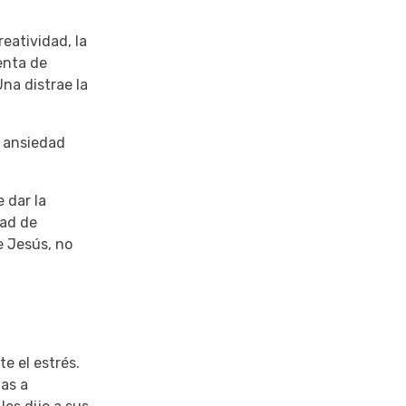
eatividad, la
enta de
Una distrae la
a ansiedad
 dar la
dad de
 Jesús, no
e el estrés.
zas a