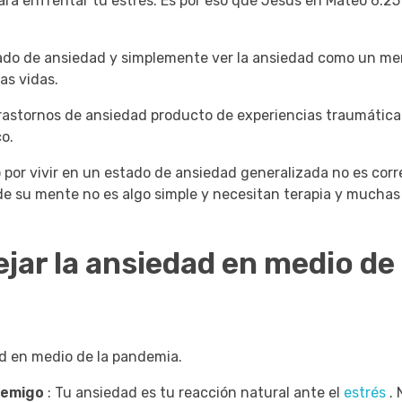
ra enfrentar tu estrés.
Es por eso que Jesús en Mateo 6:25 
tado de ansiedad y simplemente ver la ansiedad como un m
as vidas.
astornos de ansiedad producto de experiencias traumátic
co.
 por vivir en un estado de ansiedad generalizada no es corr
 de su mente no es algo simple y necesitan terapia y mucha
ar la ansiedad en medio de 
ad en medio de la pandemia.
nemigo
: Tu ansiedad es tu reacción natural ante el
estrés
.