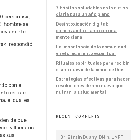
7 hábitos saludables en la rutina
diaria para un año pleno
00 personas»,
El hombre se
Desintoxicación digital:
comenzando el año con una
 nuevamente.
mente clara
ra», respondió
La importancia de la comunidad
en el crecimiento espiritual
Rituales espirituales para recibir
el año nuevo de la mano de Dios
Estrategias efectivas para hacer
rdo con el
resoluciones de año nuevo que
unto es que
nutran la salud mental
a, el cual es
RECENT COMMENTS
orden de que
ecer y llamaron
ras sus
Dr. Efrain Duany, DMin, LMFT