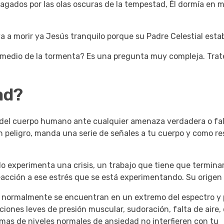
agados por las olas oscuras de la tempestad, Él dormía en m
a morir ya Jesús tranquilo porque su Padre Celestial estab
n medio de la tormenta?
Es una pregunta muy compleja.
Tra
ad?
l del cuerpo humano ante cualquier amenaza verdadera o fa
 peligro, manda una serie de señales a tu cuerpo y como r
o experimenta una crisis, un trabajo que tiene que termina
 reacción a ese estrés que se está experimentando.
Su origen 
po normalmente se encuentran en un extremo del espectro y
iones leves de presión muscular, sudoración, falta de aire, 
mas de niveles normales de ansiedad no interfieren con tu