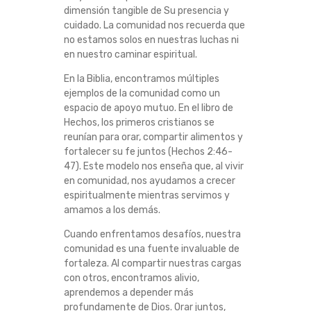
dimensión tangible de Su presencia y
E
cuidado. La comunidad nos recuerda que
no estamos solos en nuestras luchas ni
L
en nuestro caminar espiritual.
A
En la Biblia, encontramos múltiples
ejemplos de la comunidad como un
C
espacio de apoyo mutuo. En el libro de
Hechos, los primeros cristianos se
O
reunían para orar, compartir alimentos y
fortalecer su fe juntos (Hechos 2:46-
47). Este modelo nos enseña que, al vivir
M
en comunidad, nos ayudamos a crecer
espiritualmente mientras servimos y
U
amamos a los demás.
N
Cuando enfrentamos desafíos, nuestra
comunidad es una fuente invaluable de
I
fortaleza. Al compartir nuestras cargas
con otros, encontramos alivio,
D
aprendemos a depender más
profundamente de Dios. Orar juntos,