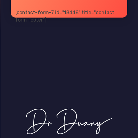
[contact-form-7 id="18448" title="contact
form footer"]