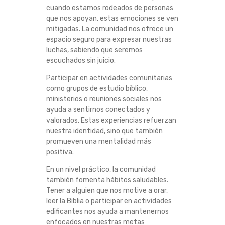
cuando estamos rodeados de personas
I
que nos apoyan, estas emociones se ven
mitigadas. La comunidad nos ofrece un
M
espacio seguro para expresar nuestras
luchas, sabiendo que seremos
I
escuchados sin juicio.
E
Participar en actividades comunitarias
como grupos de estudio bíblico,
ministerios o reuniones sociales nos
N
ayuda a sentirnos conectados y
valorados. Estas experiencias refuerzan
T
nuestra identidad, sino que también
promueven una mentalidad más
O
positiva.
E
En un nivel práctico, la comunidad
también fomenta hábitos saludables.
Tener a alguien que nos motive a orar,
S
leer la Biblia o participar en actividades
edificantes nos ayuda a mantenernos
P
enfocados en nuestras metas