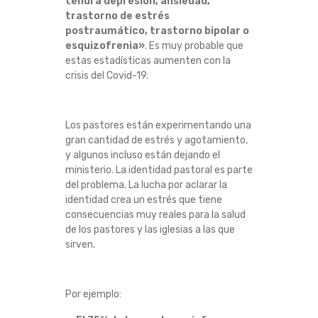
tendrá depresión, ansiedad,
P
trastorno de estrés
postraumático, trastorno bipolar o
A
esquizofrenia»
. Es muy probable que
estas estadísticas aumenten con la
C
crisis del Covid-19.
T
Los pastores están experimentando una
O
gran cantidad de estrés y agotamiento,
y algunos incluso están dejando el
D
ministerio. La identidad pastoral es parte
del problema. La lucha por aclarar la
identidad crea un estrés que tiene
E
consecuencias muy reales para la salud
de los pastores y las iglesias a las que
L
sirven.
E
Por ejemplo:
S