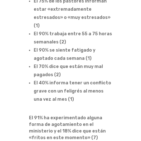
El 75% de los pastores informan
T
estar «extremadamente
estresados» o «muy estresados»
R
(1)
É
El 90% trabaja entre 55 a 75 horas
semanales (2)
S
El 90% se siente fatigado y
agotado cada semana (1)
E
El 70% dice que están muy mal
pagados (2)
N
El 40% informa tener un conflicto
N
grave con un feligrés al menos
una vez al mes (1)
U
El 91% ha experimentado alguna
E
forma de agotamiento en el
ministerio y el 18% dice que están
S
«fritos en este momento» (7)