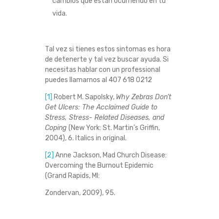
cambios que están ocurriendo en tu
vida.
Tal vez si tienes estos sintomas es hora
de detenerte y tal vez buscar ayuda. Si
necesitas hablar con un professional
puedes llamarnos al 407 618 0212
[1]
Robert M. Sapolsky,
Why Zebras Don’t
Get Ulcers: The Acclaimed Guide to
Stress, Stress- Related Diseases, and
Coping
(New York: St. Martin’s Griffin,
2004), 6. Italics in original.
[2]
Anne Jackson, Mad Church Disease:
Overcoming the Burnout Epidemic
(Grand Rapids, MI:
Zondervan, 2009), 95.