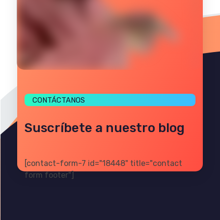
CONTÁCTANOS
Suscríbete a nuestro blog
[contact-form-7 id="18448" title="contact
form footer"]