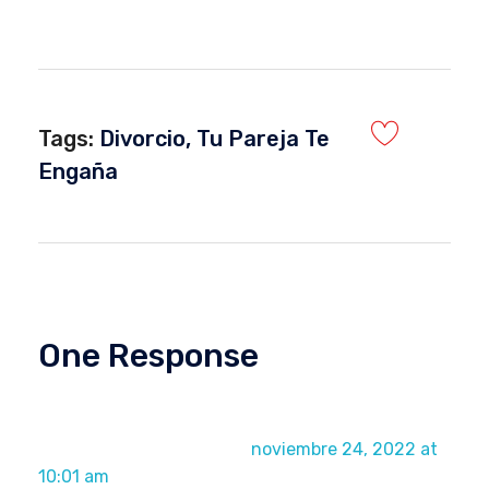
Tags:
Divorcio
,
Tu Pareja Te
Engaña
One Response
What Is Christian Divorce Recovery
Counseling? | Dr Duany
noviembre 24, 2022 at
10:01 am