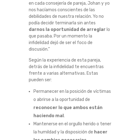
en cada consejería de pareja, Johan y yo
R
nos hacíamos conscientes de las
debilidades de nuestra relación. Yo no
E
podía decidir terminarla sin antes
darnos la oportunidad de arreglar
lo
J
que pasaba. Por un momento la
infidelidad dejó de ser el foco de
A
discusión.”
Según la experiencia de esta pareja,
T
detrás de la infidelidad te encuentras
frente a varias alternativas. Estas
E
pueden ser:
E
Permanecer en la posición de víctimas
o abrirse a la oportunidad de
N
reconocer lo que ambos están
haciendo mal
.
G
Mantenerse en el orgullo herido o tener
la humildad y la disposición de
hacer
A