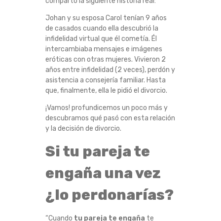
comparto la siguiente historia real:
L
Johan y su esposa Carol tenían 9 años
de casados cuando ella descubrió la
D
infidelidad virtual que él cometía. Él
intercambiaba mensajes e imágenes
I
eróticas con otras mujeres. Vivieron 2
años entre infidelidad (2 veces), perdón y
V
asistencia a consejería familiar. Hasta
que, finalmente, ella le pidió el divorcio.
O
¡Vamos! profundicemos un poco más y
R
descubramos qué pasó con esta relación
y la decisión de divorcio.
C
Si tu pareja te
I
engaña una vez
O
¿lo perdonarías?
L
“Cuando
tu pareja te engaña
te