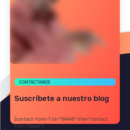
CONTÁCTANOS
Suscríbete a nuestro blog
[contact-form-7 id="18448" title="contact
form footer"]