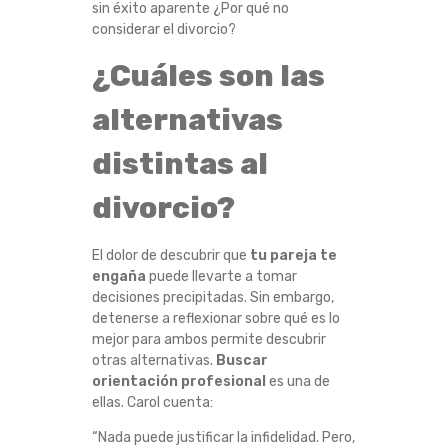
sin éxito aparente ¿Por qué no
C
considerar el divorcio?
I
¿Cuáles son las
Ó
alternativas
N
distintas al
S
divorcio?
I
El dolor de descubrir que
tu pareja te
engaña
puede llevarte a tomar
T
decisiones precipitadas. Sin embargo,
detenerse a reflexionar sobre qué es lo
U
mejor para ambos permite descubrir
otras alternativas.
Buscar
P
orientación profesional
es una de
ellas. Carol cuenta:
A
“Nada puede justificar la infidelidad. Pero,