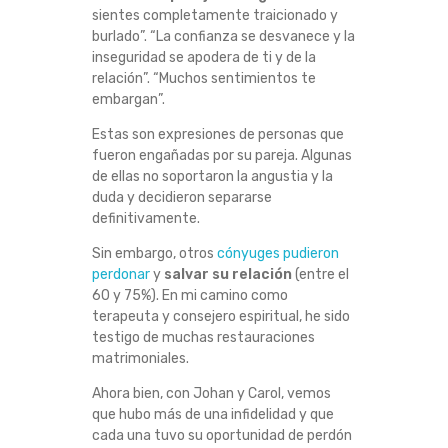
sientes completamente traicionado y
A
burlado”. “La confianza se desvanece y la
inseguridad se apodera de ti y de la
Ú
relación”. “Muchos sentimientos te
embargan”.
N
Estas son expresiones de personas que
I
fueron engañadas por su pareja. Algunas
de ellas no soportaron la angustia y la
C
duda y decidieron separarse
definitivamente.
A
Sin embargo, otros
cónyuges pudieron
perdonar
y
salvar su relación
(entre el
S
60 y 75%). En mi camino como
terapeuta y consejero espiritual, he sido
O
testigo de muchas restauraciones
matrimoniales.
L
Ahora bien, con Johan y Carol, vemos
que hubo más de una infidelidad y que
U
cada una tuvo su oportunidad de perdón