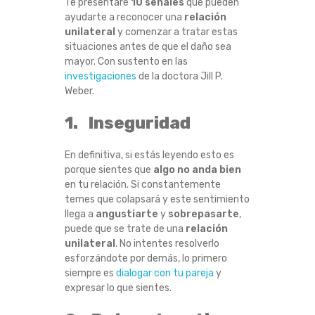
Te presentaré
10 señales
que pueden
I
ayudarte a reconocer una
relación
unilateral
y comenzar a tratar estas
L
situaciones antes de que el daño sea
mayor. Con sustento en las
investigaciones
de la doctora Jill P.
A
Weber.
T
1. Inseguridad
E
En definitiva, si estás leyendo esto es
porque sientes que
algo no anda bien
R
en tu relación. Si constantemente
temes que colapsará y este sentimiento
A
llega a
angustiarte
y
sobrepasarte
,
puede que se trate de una
relación
L
unilateral
. No intentes resolverlo
esforzándote por demás, lo primero
siempre es
dialogar con tu pareja
y
expresar lo que sientes.