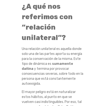
E
¿A qué nos
S
referimos con
T
“relación
unilateral”?
Á
S
Una relación unilateral es aquella donde
solo una de las partes aporta su energía
E
para la conservación de la misma. Este
tipo de dinámica es
sumamente
N
dañina
y termina por provocar
consecuencias severas, sobre todo en la
U
persona que está constantemente
autoexigida.
N
El mayor peligro está en naturalizar
estos hábitos, al punto en que se
A
vuelven casi indistinguibles. Por eso, tal