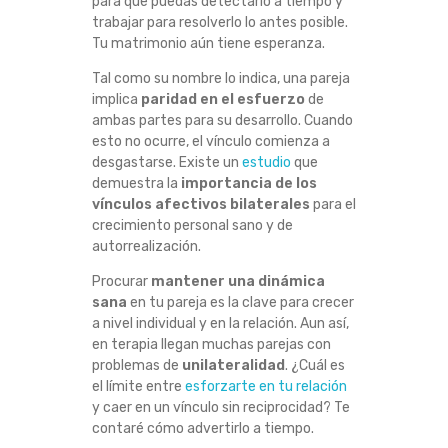
para que puedas detectarlo a tiempo y
Ñ
trabajar para resolverlo lo antes posible.
Tu matrimonio aún tiene esperanza.
A
Tal como su nombre lo indica, una pareja
implica
paridad en el esfuerzo
de
L
ambas partes para su desarrollo. Cuando
esto no ocurre, el vínculo comienza a
E
desgastarse. Existe un
estudio
que
demuestra la
importancia de los
S
vínculos afectivos bilaterales
para el
crecimiento personal sano y de
D
autorrealización.
Procurar
mantener una dinámica
E
sana
en tu pareja es la clave para crecer
a nivel individual y en la relación. Aun así,
Q
en terapia llegan muchas parejas con
problemas de
unilateralidad
. ¿Cuál es
U
el límite entre
esforzarte en tu relación
y caer en un vínculo sin reciprocidad? Te
E
contaré cómo advertirlo a tiempo.