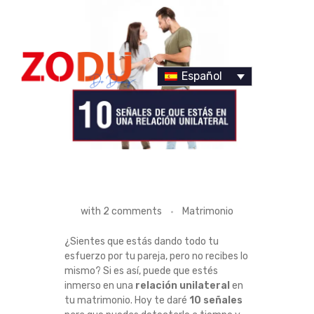
Español
Dr Duany
1
with
2 comments
Matrimonio
0
¿Sientes que estás dando todo tu
esfuerzo por tu pareja, pero no recibes lo
S
mismo? Si es así, puede que estés
inmerso en una
relación unilateral
en
E
tu matrimonio. Hoy te daré
10 señales