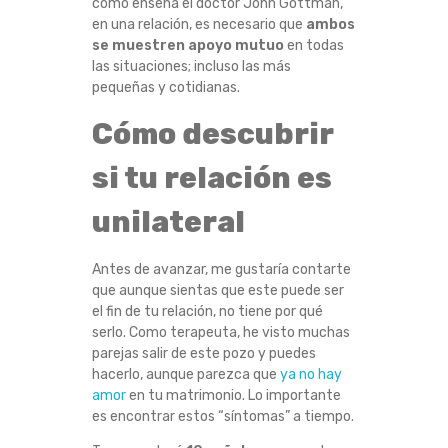
como enseña el doctor John Gottman,
R
en una relación, es necesario que
ambos
se muestren apoyo mutuo
en todas
E
las situaciones; incluso las más
pequeñas y cotidianas.
L
Cómo descubrir
A
si tu relación es
C
unilateral
I
Antes de avanzar, me gustaría contarte
Ó
que aunque sientas que este puede ser
el fin de tu relación, no tiene por qué
serlo. Como terapeuta, he visto muchas
N
parejas salir de este pozo y puedes
hacerlo, aunque parezca que
ya no hay
U
amor
en tu matrimonio. Lo importante
es encontrar estos “síntomas” a tiempo.
N