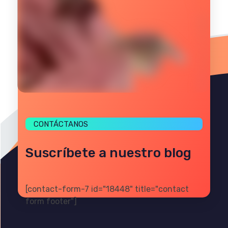
CONTÁCTANOS
Suscríbete a nuestro blog
[contact-form-7 id="18448" title="contact
form footer"]