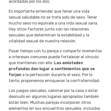
acordadas por los dos.
Es importante entender que tener una vida
sexual saludable no se trata solo de sexo. Tener
mucho sexo no equivale a una vida sexual sana.
Hay otros factores junto con las relaciones
sexuales que determinan la estabilidad y la
vitalidad sexual de nuestra relación.
Pasar tiempo con tu pareja y compartir momentos
e intereses comunes puede fortalecer el vínculo
que mantienes con ella.
Las amistades
profundas dan lugar a sentimientos que se
forjan
a la perfección durante el sexo. Por lo
tanto, proponemos enriquecer la confraternidad.
Los juegos sexuales, caminar por la casa o estar
desnudo en algunos lugares apropiados también
están bien. Muchas parejas incorporan otros
elementos en sus encuentros sexuales, incluidos