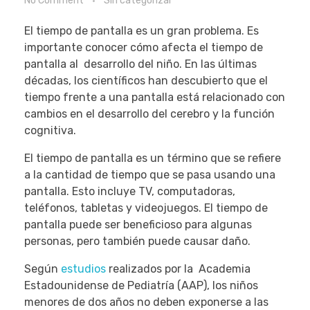
No Comment
Sin categorizar
El tiempo de pantalla es un gran problema. Es
importante conocer cómo afecta el tiempo de
pantalla al desarrollo del niño. En las últimas
décadas, los científicos han descubierto que el
tiempo frente a una pantalla está relacionado con
cambios en el desarrollo del cerebro y la función
cognitiva.
El tiempo de pantalla es un término que se refiere
a la cantidad de tiempo que se pasa usando una
pantalla. Esto incluye TV, computadoras,
teléfonos, tabletas y videojuegos. El tiempo de
pantalla puede ser beneficioso para algunas
personas, pero también puede causar daño.
Según
estudios
realizados por la Academia
Estadounidense de Pediatría (AAP), los niños
menores de dos años no deben exponerse a las