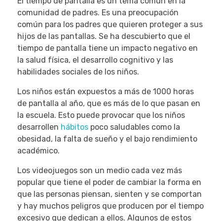
El tiempo de pantalla es un tema común en la
comunidad de padres. Es una preocupación
común para los padres que quieren proteger a sus
hijos de las pantallas. Se ha descubierto que el
tiempo de pantalla tiene un impacto negativo en
la salud física, el desarrollo cognitivo y las
habilidades sociales de los niños.
Los niños están expuestos a más de 1000 horas
de pantalla al año, que es más de lo que pasan en
la escuela. Esto puede provocar que los niños
desarrollen
hábitos
poco saludables como la
obesidad, la falta de sueño y el bajo rendimiento
académico.
Los videojuegos son un medio cada vez más
popular que tiene el poder de cambiar la forma en
que las personas piensan, sienten y se comportan
y hay muchos peligros que producen por el tiempo
excesivo que dedican a ellos. Algunos de estos