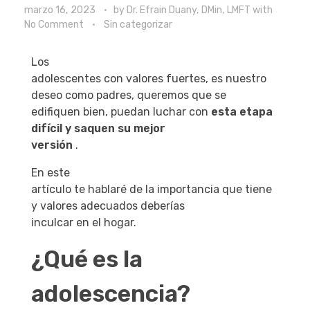
marzo 16, 2023
by
Dr. Efrain Duany, DMin, LMFT
with
No Comment
Sin categorizar
Los
adolescentes con valores fuertes, es nuestro
deseo como padres, queremos que se
edifiquen bien, puedan luchar con
esta etapa
difícil y saquen su mejor
versión
.
En este
artículo te hablaré de la importancia que tiene
y valores adecuados deberías
inculcar en el hogar.
¿Qué es la
adolescencia?