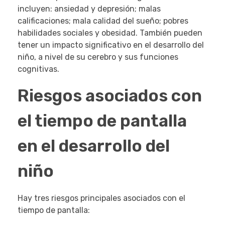
incluyen: ansiedad y depresión; malas
calificaciones; mala calidad del sueño; pobres
habilidades sociales y obesidad. También pueden
tener un impacto significativo en el desarrollo del
niño, a nivel de su cerebro y sus funciones
cognitivas.
Riesgos asociados con
el tiempo de pantalla
en el desarrollo del
niño
Hay tres riesgos principales asociados con el
tiempo de pantalla: