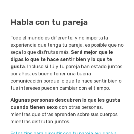
Habla con tu pareja
Todo el mundo es diferente, y no importa la
experiencia que tenga tu pareja, es posible que no
sepa lo que disfrutas más.
Será mejor que le
digas lo que te hace sentir bien y lo que te
gusta
. Incluso si tú y tu pareja han estado juntos
por años, es bueno tener una buena
comunicación porque lo que te hace sentir bien o
tus intereses pueden cambiar con el tiempo.
Algunas personas descubren lo que les gusta
cuando tienen sexo
con otras personas,
mientras que otras aprenden sobre sus cuerpos
mientras disfrutan juntos.
Estos tips para discutir con tu pareja ayudará a