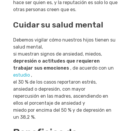
hace ser quien es, y la reputación es solo lo que
otras personas creen que es.
Cuidar su salud mental
Debemos vigilar cómo nuestros hijos tienen su
salud mental,
si muestran signos de ansiedad, miedos,
depresión o actitudes que requieren
trabajar sus emociones
, de acuerdo con un
estudio
,
el 30 % de los casos reportaron estrés,
ansiedad o depresión, con mayor
repercusión en las madres, ascendiendo en
ellos el porcentaje de ansiedad y
miedo por encima del 50 % y de depresión en
un 38,2 %.