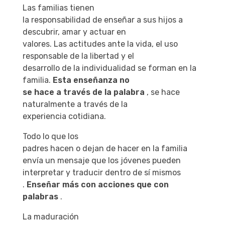
Las familias tienen
la responsabilidad de enseñar a sus hijos a
descubrir, amar y actuar en
valores.
Las actitudes ante la vida, el uso
responsable de la libertad y el
desarrollo de la individualidad se forman en la
familia.
Esta enseñanza no
se hace a través de la palabra
, se hace
naturalmente a través de la
experiencia cotidiana.
Todo lo que los
padres hacen o dejan de hacer en la familia
envía un mensaje que los jóvenes pueden
interpretar y traducir dentro de sí mismos
.
Enseñar más con acciones que con
palabras
.
La maduración