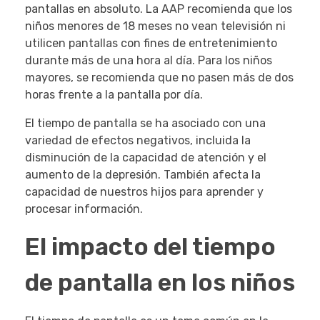
pantallas en absoluto. La AAP recomienda que los
niños menores de 18 meses no vean televisión ni
utilicen pantallas con fines de entretenimiento
durante más de una hora al día. Para los niños
mayores, se recomienda que no pasen más de dos
horas frente a la pantalla por día.
El tiempo de pantalla se ha asociado con una
variedad de efectos negativos, incluida la
disminución de la capacidad de atención y el
aumento de la depresión. También afecta la
capacidad de nuestros hijos para aprender y
procesar información.
El impacto del tiempo
de pantalla en los niños