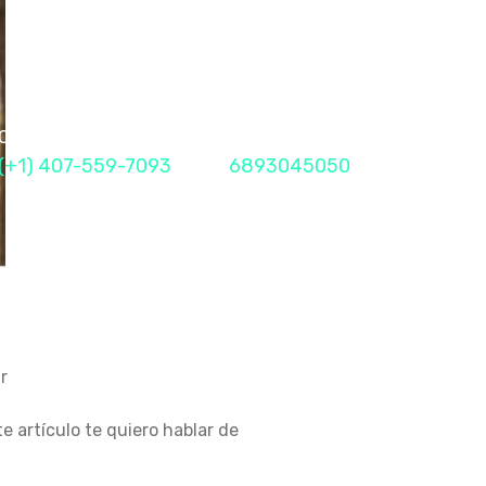
Call Me Now
Fax
(+1) 407-559-7093
6893045050
r
 artículo te quiero hablar de