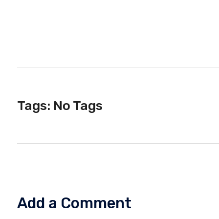
E
N
E
Tags: No Tags
L
M
Add a Comment
A