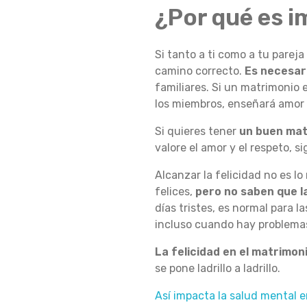
¿Por qué es 
O
Si tanto a ti como a tu parej
camino correcto.
Es necesar
N
familiares. Si un matrimonio
los miembros, enseñará amor y
S
Si quieres tener
un buen mat
valore el amor y el respeto, 
Alcanzar la felicidad no es l
E
felices,
pero no saben que la 
días tristes, es normal para 
incluso cuando hay problema
J
La felicidad en el matrimon
se pone ladrillo a ladrillo.
O
Así impacta la salud mental e