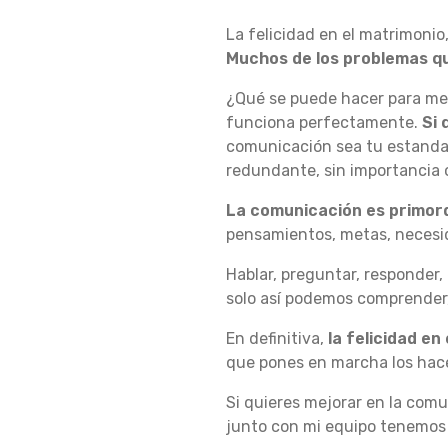
La felicidad en el matrimonio,
I
Muchos de los problemas q
¿Qué se puede hacer para mej
C
funciona perfectamente.
Si 
comunicación sea tu estandar
redundante, sin importancia o 
I
La comunicación es primord
pensamientos, metas, necesid
D
Hablar, preguntar, responder,
solo así podemos comprender
En definitiva,
la felicidad en
A
que pones en marcha los hace
Si quieres mejorar en la comu
D
junto con mi equipo tenemos 