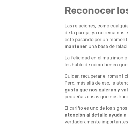
Reconocer los
S
Las relaciones, como cualqui
P
de la pareja, ya no remamos e
esté pasando por un momento d
mantener
una base de relaci
A
La felicidad en el matrimonio
les hablo de cómo tienen que 
R
Cuidar, recuperar el romantic
Pero, más allá de eso, la ate
gusta que nos quieran y va
A
pequeñas cosas que nos hacen
El cariño es uno de los sign
atención al detalle ayuda 
M
verdaderamente importantes