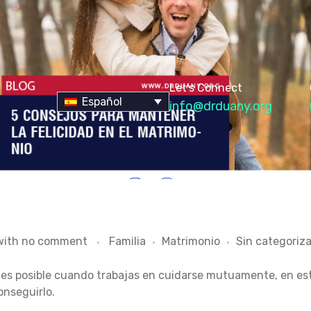
Let's Connect
Español
info@drduany.org
with
no comment
Familia
Matrimonio
Sin categoriza
 es posible cuando trabajas en cuidarse mutuamente, en este
nseguirlo.