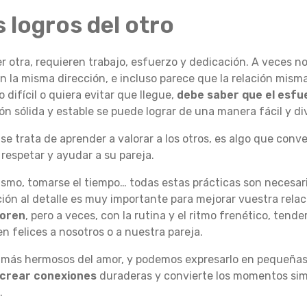
 logros del otro
er otra, requieren trabajo, esfuerzo y dedicación. A veces
n la misma dirección, e incluso parece que la relación mism
ifícil o quiera evitar que llegue,
debe saber que el esfu
ón sólida y estable se puede lograr de una manera fácil y di
 se trata de aprender a valorar a los otros, es algo que conv
respetar y ayudar a su pareja.
ismo, tomarse el tiempo… todas estas prácticas son necesaria
nción al detalle es muy importante para mejorar vuestra relac
loren
, pero a veces, con la rutina y el ritmo frenético, tend
 felices a nosotros o a nuestra pareja.
os más hermosos del amor, y podemos expresarlo en pequeñas
a crear conexiones
duraderas y convierte los momentos si
.