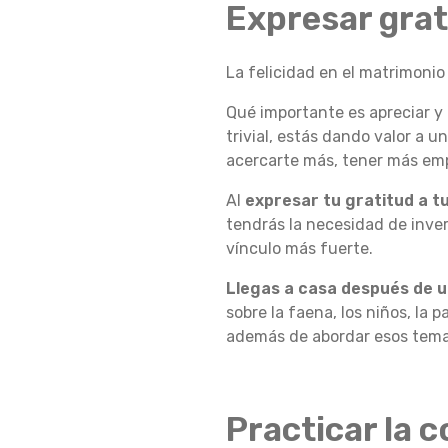
Expresar grat
R
La felicidad en el matrimonio
Qué importante es apreciar y
L
trivial, estás dando valor a u
acercarte más, tener más emp
A
Al
expresar tu gratitud a tu
tendrás la necesidad de invert
vínculo más fuerte.
F
Llegas a casa después de u
sobre la faena, los niños, la 
además de abordar esos temas
E
L
Practicar la