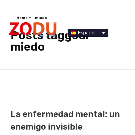
Home
»
miedo
Posts tagged:
Español
miedo
Dr Duany
La enfermedad mental: un
enemigo invisible