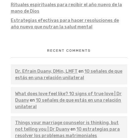
Rituales espirituales para recibir el año nuevo de la
mano de Dios
Estrategias efectivas para hacer resoluciones de
año nuevo que nutran la salud mental
RECENT COMMENTS
Dr. Efrain Duany, DMin, LMFT
en
10 señales de que
estás en una relación unilateral
What does love feel like? 10 signs of true love | Dr
Duany
en
10 señales de que estás en una relación
unilateral
Things your marriage counselor is thinking, but
not telling you | Dr Duany
en
10 estrategias para
resolver los problemas matrimoniales