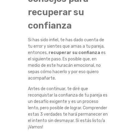
A
recuperar su
L
confianza
L
Si has sido infiel, te has dado cuenta de
A
tu error y sientes que amas a tu pareja,
entonces,
recuperar su confianza
es
S
el siguiente paso. Es posible que, en
medio de este huracán emocional, no
sepas cómo hacerlo y por eso quiero
T
acompañarte.
E
Antes de continuar, te diré que
reconquistar la confianza de tu pareja es
A
un desafío exigente y es un proceso
lento, pero posible de lograr. Comprender
T
estas 3 verdades te hará permanecer en
el intento sin desmayar. Si estás listo/a
¡Vamos!
U