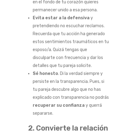
en el fondo de tu corazón quieres
R
permanecer unido a esa persona.
Evita estar a la defensiva
y
E
pretendiendo no escuchar reclamos.
C
Recuerda que tu acción ha generado
estos sentimientos traumáticos en tu
U
esposo/a. Quizá tengas que
disculparte con frecuencia y dar los
P
detalles que tu pareja solicite.
Sé honesto
. Di la verdad siempre y
E
persiste en la transparencia. Pues, si
R
tu pareja descubre algo que no has
explicado con transparencia no podrás
A
recuperar su confianza
y querrá
separarse.
R
2. Convierte la relación
S