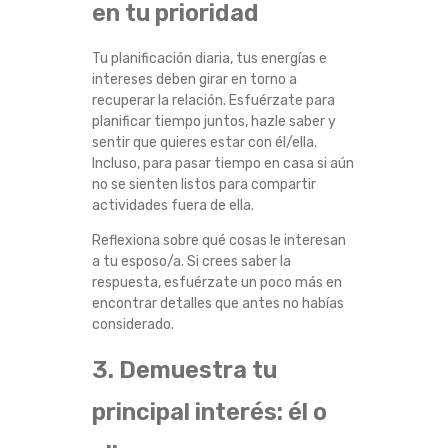
en tu prioridad
U
Tu planificación diaria, tus energías e
C
intereses deben girar en torno a
recuperar la relación. Esfuérzate para
O
planificar tiempo juntos, hazle saber y
sentir que quieres estar con él/ella.
N
Incluso, para pasar tiempo en casa si aún
no se sienten listos para compartir
F
actividades fuera de ella.
Reflexiona sobre qué cosas le interesan
I
a tu esposo/a. Si crees saber la
respuesta, esfuérzate un poco más en
A
encontrar detalles que antes no habías
considerado.
N
3. Demuestra tu
Z
principal interés: él o
A