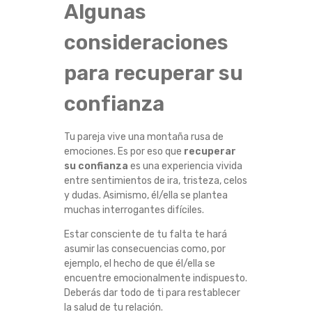
Algunas
P
consideraciones
A
para recuperar su
R
confianza
E
J
Tu pareja vive una montaña rusa de
emociones. Es por eso que
recuperar
su confianza
es una experiencia vivida
A
entre sentimientos de ira, tristeza, celos
y dudas. Asimismo, él/ella se plantea
?
muchas interrogantes difíciles.
5
Estar consciente de tu falta te hará
asumir las consecuencias como, por
C
ejemplo, el hecho de que él/ella se
encuentre emocionalmente indispuesto.
Deberás dar todo de ti para restablecer
O
la salud de tu relación.