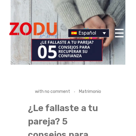
Español
Dr Duany
¿
with
no comment
Matrimonio
L
¿Le fallaste a tu
E
pareja? 5
F
consejos para