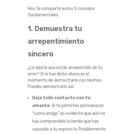
N
Hoy te comparto estos 5 consejos
fundamentales:
S
1. Demuestra tu
E
arrepentimiento
J
sincero
O
¿Le dijiste que estás arrepentido de tu
S
error? Si lo has dicho ahora es el
momento de demostrarlo con hechos.
Puedes demostrarlo así:
P
Deja todo contacto con tu
A
amante
. Si te permites permanecer
“como amigo” es evidente que aún no
R
has comprendido la herida que has
A
causado a tu esposo/a. Posiblemente,