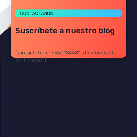
CONTÁCTANOS
Suscríbete a nuestro blog
[contact-form-7 id="18448" title="contact
form footer"]