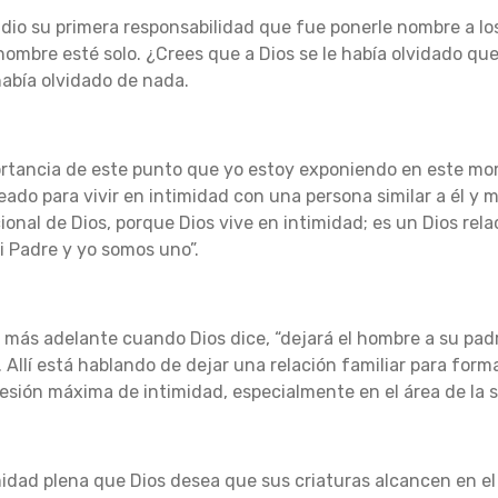
dio su primera responsabilidad que fue ponerle nombre a los
 hombre esté solo.
¿Crees que a Dios se le había olvidado qu
había olvidado de nada.
portancia de este punto que yo estoy exponiendo en este m
eado para vivir en intimidad con una persona similar a él y 
cional de Dios, porque Dios vive en intimidad;
es un Dios rela
mi Padre y yo somos uno”.
 más adelante cuando Dios dice, “dejará el hombre a su padr
.
Allí está hablando de dejar una relación familiar para form
esión máxima de intimidad, especialmente en el área de la 
midad plena que Dios desea que sus criaturas alcancen en e