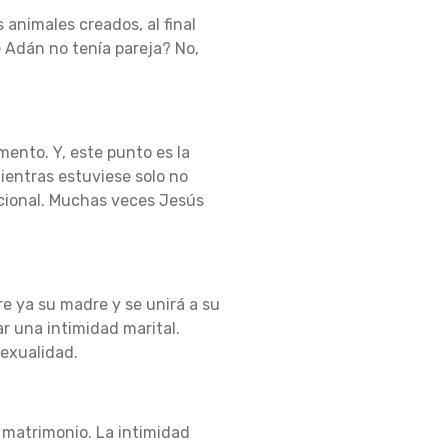
 animales creados, al final
e Adán no tenía pareja?
No,
omento.
Y, este punto es la
mientras estuviese solo no
cional.
Muchas veces Jesús
e ya su madre y se unirá a su
ar una intimidad marital.
sexualidad.
l matrimonio.
La intimidad