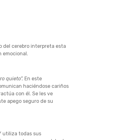
del cerebro interpreta esta
n emocional.
ro quieto”.
En este
comunican haciéndose cariños
ractúa con él.
Se les ve
ste apego seguro de su
Y utiliza todas sus