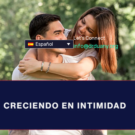
Let's Connect
Español
info@drduany.org