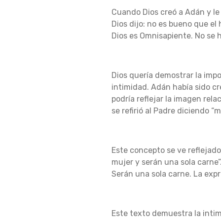
I
Cuando Dios creó a Adán y le 
Dios dijo: no es bueno que el
Dios es Omnisapiente.
No se 
N
Dios quería demostrar la im
T
intimidad.
Adán había sido cr
podría reflejar la imagen rela
se refirió al Padre diciendo “
I
Este concepto se ve reflejado
M
mujer y serán una sola carne”
Serán una sola carne.
La expr
I
Este texto demuestra la inti