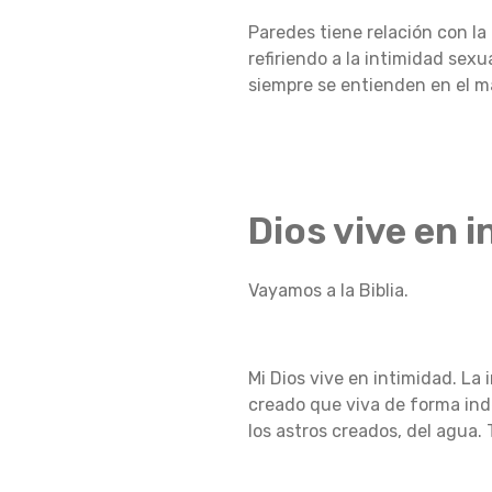
E
Paredes tiene relación con la 
refiriendo a la intimidad sexu
siempre se entienden en el m
N
D
Dios vive en 
O
Vayamos a la Biblia.
E
Mi Dios vive en intimidad.
La 
creado que viva de forma in
N
los astros creados, del agua.