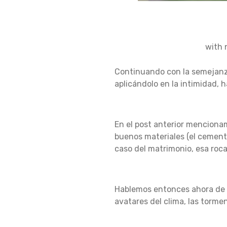
C
with
Continuando con la semejanza
R
aplicándolo en la intimidad, h
E
En el post anterior menciona
buenos materiales (el cement
caso del matrimonio, esa roca
C
Hablemos entonces ahora de la
I
avatares del clima, las tormen