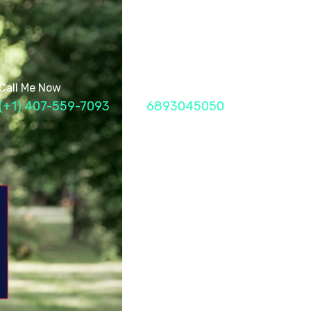
Call Me Now
Fax
(+1) 407-559-7093
6893045050