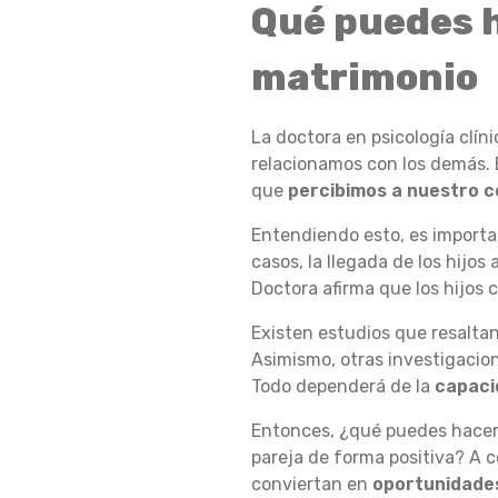
Qué puedes h
M
matrimonio
A
La doctora en psicología clín
relacionamos con los demás. E
que
percibimos a nuestro 
S
Entendiendo esto, es importa
casos, la llegada de los hijo
Doctora afirma que los hijos 
I
Existen estudios que resalta
Asimismo, otras investigaci
Todo dependerá de la
capacid
A
Entonces, ¿qué puedes hacer
pareja de forma positiva? A 
D
conviertan en
oportunidade