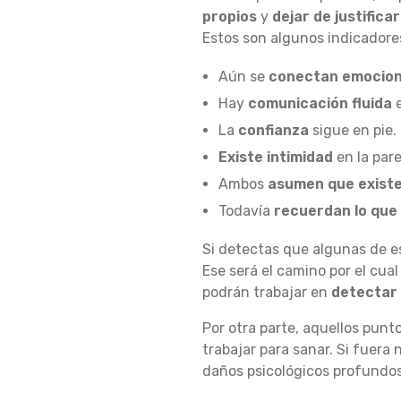
propios
y
dejar de justificar
Estos son algunos indicadore
E
Aún se
conectan emocio
Hay
comunicación fluida
e
Z
La
confianza
sigue en pie.
Existe intimidad
en la pare
E
Ambos
asumen que exist
Todavía
recuerdan lo que 
S
Si detectas que algunas de e
Ese será el camino por el cual
podrán trabajar en
detectar 
D
Por otra parte, aquellos pun
trabajar para sanar. Si fuera 
daños psicológicos profundos,
E