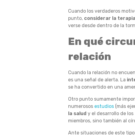
Cuando los verdaderos motivos
P
punto,
considerar la terapi
verse desde dentro de la torm
En qué circun
A
relación
R
Cuando la relación no encuent
es una señal de alerta. La
int
A
se ha convertido en una amen
Otro punto sumamente import
S
numerosos
estudios
(más ej
la salud
y el desarrollo de los
miembros, sino también al círc
A
Ante situaciones de este tipo