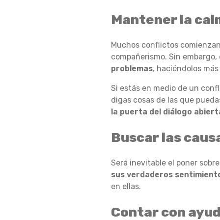
Mantener la ca
O
Muchos conflictos comienzan 
compañerismo. Sin embargo, e
T
problemas
, haciéndolos más
Si estás en medio de un confl
A
digas cosas de las que puedas
la puerta del diálogo abiert
Buscar las causa
R
Será inevitable el poner sobr
D
sus verdaderos sentimient
en ellas.
E
Contar con ayud