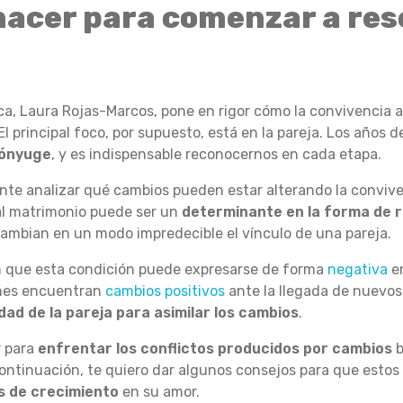
acer para comenzar a res
ica, Laura Rojas-Marcos, pone en rigor cómo la convivencia 
l principal foco, por supuesto, está en la pareja. Los años d
cónyuge
, y es indispensable reconocernos en cada etapa.
nte analizar qué cambios pueden estar alterando la convive
s al matrimonio puede ser un
determinante en la forma de 
cambian en un modo impredecible el vínculo de una pareja.
n que esta condición puede expresarse de forma
negativa
en
ones encuentran
cambios positivos
ante la llegada de nuevos 
ad de la pareja para asimilar los cambios
.
 para
enfrentar los conflictos producidos por cambios
b
continuación, te quiero dar algunos consejos para que estos
s de crecimiento
en su amor.