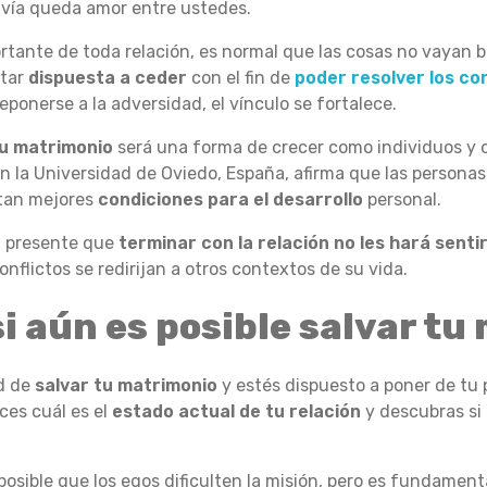
avía queda amor entre ustedes.
rtante de toda relación, es normal que las cosas no vayan b
tar
dispuesta a ceder
con el fin de
poder resolver los con
ponerse a la adversidad, el vínculo se fortalece.
tu matrimonio
será una forma de crecer como individuos y
n la Universidad de Oviedo, España, afirma que las persona
ntan mejores
condiciones para el desarrollo
personal.
en presente que
terminar con la relación no les hará senti
conflictos se redirijan a otros contextos de su vida.
i aún es posible salvar tu
d de
salvar tu matrimonio
y estés dispuesto a poner de tu 
ces cuál es el
estado actual de tu relación
y descubras si 
 posible que los egos dificulten la misión, pero es fundament