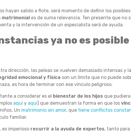
 hayan salido a flote, será momento de definir los posibles
a matrimonial
es de suma relevancia. Ten presente que no s
enta y la intervención de un especialista será de ayuda.
stancias ya no es posible 
ra dirección, las peleas se vuelven demasiado intensas y la 
egridad emocional y física
son un límite que no puede sob
aza, es hora de terminar con ese vínculo peligroso.
ante a considerar es el
bienestar de los hijos
que pudiera 
emplos
aquí
y
aquí
) que demuestran la forma en que los
vínc
 niños. Un
matrimonio sin amor
, que
tiene conflictos consta
ulo familiar.
, es imperioso
recurrir a la ayuda de expertos
, tanto para