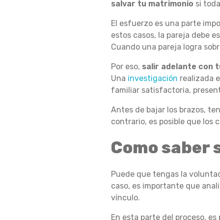
salvar tu matrimonio
si tod
L
El esfuerzo es una parte impo
estos casos, la pareja debe es
Cuando una pareja logra sobre
G
Por eso,
salir adelante con 
Una
investigación
realizada e
familiar satisfactoria, prese
U
Antes de bajar los brazos, t
contrario, es posible que los 
N
Como saber s
A
Puede que tengas la volunta
caso, es importante que anali
vínculo.
V
En esta parte del proceso, es