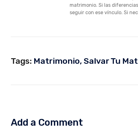
matrimonio. Si las diferencias
seguir con ese vínculo. Si ne
L
V
Tags:
Matrimonio
,
Salvar Tu Ma
A
R
T
Add a Comment