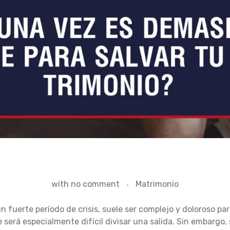
with
no comment
Matrimonio
n fuerte período de crisis, suele ser complejo y doloroso p
e será especialmente difícil divisar una salida. Sin embargo,