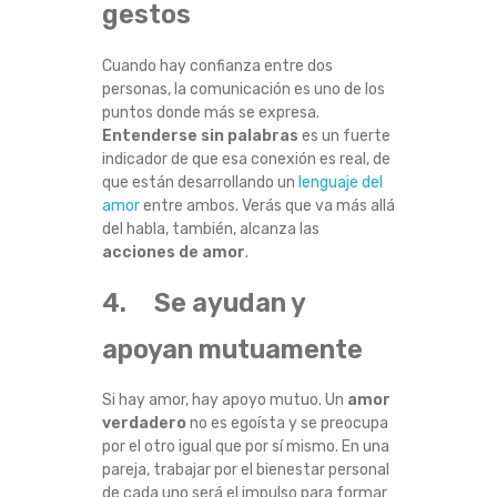
gestos
A
Cuando hay confianza entre dos
D
personas, la comunicación es uno de los
puntos donde más se expresa.
E
Entenderse sin palabras
es un fuerte
indicador de que esa conexión es real, de
R
que están desarrollando un
lenguaje del
amor
entre ambos. Verás que va más allá
O
del habla, también, alcanza las
acciones de amor
.
4. Se ayudan y
apoyan mutuamente
Si hay amor, hay apoyo mutuo. Un
amor
verdadero
no es egoísta y se preocupa
por el otro igual que por sí mismo. En una
pareja, trabajar por el bienestar personal
de cada uno será el impulso para formar