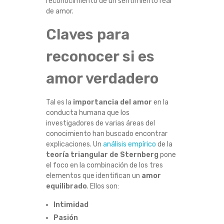
reconocimiento de un sentimiento real
L
de amor.
Claves para
A
reconocer si es
M
amor verdadero
O
R
Tal es la
importancia del amor
en la
conducta humana que los
?
investigadores de varias áreas del
conocimiento han buscado encontrar
1
explicaciones. Un
análisis empírico
de la
teoría triangular de Sternberg
pone
el foco en la combinación de los tres
0
elementos que identifican un
amor
equilibrado
. Ellos son:
S
Intimidad
E
Pasión