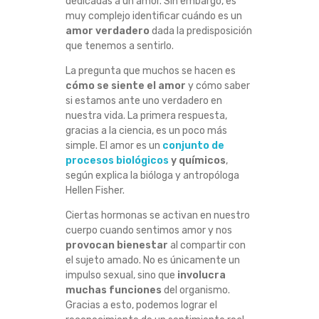
dedicadas a un amor. Sin embargo, es
O
muy complejo identificar cuándo es un
amor verdadero
dada la predisposición
S
que tenemos a sentirlo.
La pregunta que muchos se hacen es
E
cómo se siente el amor
y cómo saber
si estamos ante uno verdadero en
S
nuestra vida. La primera respuesta,
gracias a la ciencia, es un poco más
I
simple. El amor es un
conjunto de
procesos biológicos
y químicos
,
E
según explica la bióloga y antropóloga
Hellen Fisher.
N
Ciertas hormonas se activan en nuestro
cuerpo cuando sentimos amor y nos
T
provocan bienestar
al compartir con
el sujeto amado. No es únicamente un
E
impulso sexual, sino que
involucra
muchas funciones
del organismo.
E
Gracias a esto, podemos lograr el