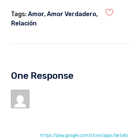
Tags:
Amor
,
Amor Verdadero
,
Relación
One Response
FUNDACION DASBIEN
octubre 20, 2022 at 10:54 pm
Para saber si una persona te ama/ también
para saber si tú amas a una persona (realizó
una acción de amor) puede hacer uso del
test presente en la APP ¿ES AMOR?
https://play.google.com/store/apps/details