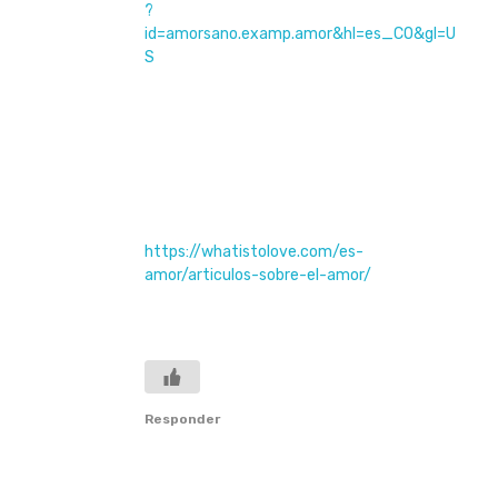
?
id=amorsano.examp.amor&hl=es_CO&gl=U
S
#feliz #Sonreir #Confiar #Amar
#teoriadasbien #Florecer #Lograr
#VidaBonita #YouBeautiful
#amaresdaralgobueno #Love
«amar es dar algo bueno» (to love is to give
something of welfare)
https://whatistolove.com/es-
amor/articulos-sobre-el-amor/
…gracias
por compartir cosas buenas, como esta
publicación
Responder