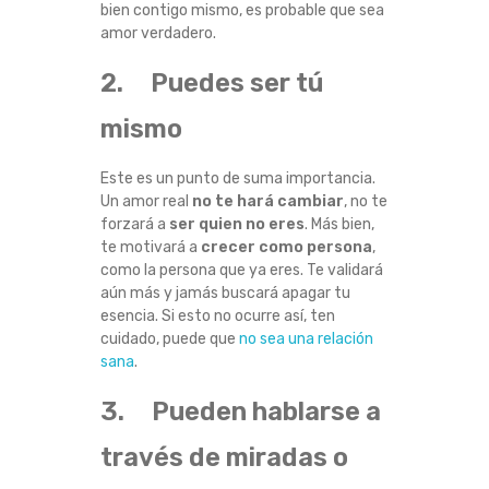
bien contigo mismo, es probable que sea
E
amor verdadero.
S
2. Puedes ser tú
A
mismo
M
Este es un punto de suma importancia.
Un amor real
no te hará cambiar
, no te
O
forzará a
ser quien no eres
. Más bien,
te motivará a
crecer como persona
,
R
como la persona que ya eres. Te validará
aún más y jamás buscará apagar tu
esencia. Si esto no ocurre así, ten
V
cuidado, puede que
no sea una relación
sana
.
E
3. Pueden hablarse a
R
través de miradas o
D