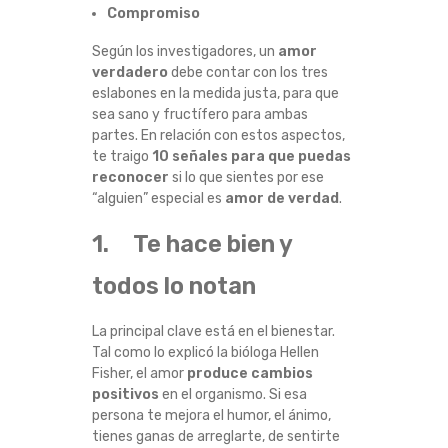
Compromiso
Ñ
Según los investigadores, un
amor
A
verdadero
debe contar con los tres
eslabones en la medida justa, para que
L
sea sano y fructífero para ambas
partes. En relación con estos aspectos,
E
te traigo
10 señales para que puedas
reconocer
si lo que sientes por ese
S
“alguien” especial es
amor de verdad
.
1. Te hace bien y
D
todos lo notan
E
La principal clave está en el bienestar.
Q
Tal como lo explicó la bióloga Hellen
Fisher, el amor
produce cambios
U
positivos
en el organismo. Si esa
persona te mejora el humor, el ánimo,
E
tienes ganas de arreglarte, de sentirte