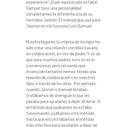
experiencia”. ¡Cuán equivocado estaba!
E
Samuel tuvo una personalidad
completamente diferente a la de su
S
hermana Jasmin. El manual que usé para
Jasmin no me funcionó con Samuel.
Q
Mi estrategia en la crianza de los hijos ha
U
sido crear una relación con ellos basada
en colaboración, en vez de poder. Y yo sé
E
que para muchos padres esto no es lo
convencional, pero recuerda que
Q
inconscientemente hemos tenido una
relación de colaboración con nuestros
U
hijos a través de los años. Por ejemplo,
cuando Jasmin o Samuel lloraban,
I
tratábamos de averiguar lo que les
pasaba para ayudarles a dejar de llorar. Si
E
el método que usábamos no estaba
funcionando, usábamos otro método
R
hasta que encontrábamos el método
más efectivo para ayudarles a dejar de