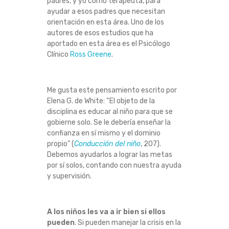
padres, y yo como terapeuta, para
H
ayudar a esos padres que necesitan
orientación en esta área. Uno de los
autores de esos estudios que ha
I
aportado en esta área es el Psicólogo
Clínico
Ross Greene
.
J
O
Me gusta este pensamiento escrito por
Elena G. de White: “El objeto de la
F
disciplina es educar al niño para que se
gobierne solo. Se le debería enseñar la
E
confianza en sí mismo y el dominio
propio” (
Conducción del niño
, 207).
L
Debemos ayudarlos a lograr las metas
por sí solos, contando con nuestra ayuda
I
y supervisión.
Z
A los niños les va a ir bien si ellos
pueden
. Si pueden manejar la crisis en la