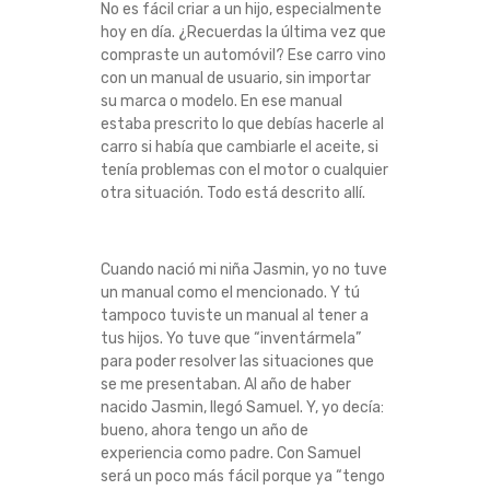
No es fácil criar a un hijo, especialmente
O
hoy en día. ¿Recuerdas la última vez que
compraste un automóvil? Ese carro vino
S
con un manual de usuario, sin importar
su marca o modelo. En ese manual
P
estaba prescrito lo que debías hacerle al
carro si había que cambiarle el aceite, si
A
tenía problemas con el motor o cualquier
otra situación. Todo está descrito allí.
R
A
Cuando nació mi niña Jasmin, yo no tuve
un manual como el mencionado. Y tú
P
tampoco tuviste un manual al tener a
tus hijos. Yo tuve que “inventármela”
A
para poder resolver las situaciones que
se me presentaban. Al año de haber
nacido Jasmin, llegó Samuel. Y, yo decía:
D
bueno, ahora tengo un año de
experiencia como padre. Con Samuel
R
será un poco más fácil porque ya “tengo