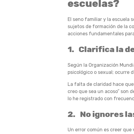
escuelas?
S
El seno familiar y la escuela 
P
sujetos de formación de la c
acciones fundamentales par
A
1. Clarifica la 
Según la Organización Mundia
R
psicológico o sexual; ocurre 
La falta de claridad hace que
A
creo que sea un acoso” son de
lo he registrado con frecuenc
2. No ignores la
E
Un error común es creer que v