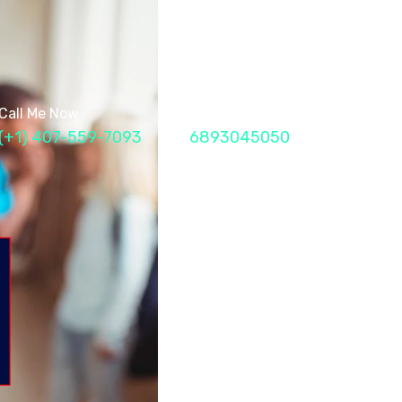
Call Me Now
Fax
(+1) 407-559-7093
6893045050