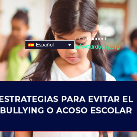
Let's Connect
Español
info@drduany.org