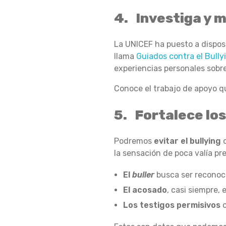
L
4. Investiga y 
B
La UNICEF ha puesto a dispos
llama
Guiados contra el Bully
experiencias personales sobre
U
Conoce el trabajo de apoyo 
5. Fortalece los
L
Podremos
evitar el bullying
la sensación de poca valía p
L
El
buller
busca ser reconoci
El acosado
, casi siempre,
Y
Los testigos permisivos
o