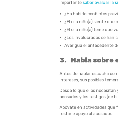
V
importante
saber evaluar la s
¿Ha habido conflictos prev
I
¿El o la niño(a) siente que
¿El o la niño(a) teme que vu
¿Los involucrados se han c
T
Averigua el antecedente de
3. Habla sobre e
A
Antes de hablar escucha con
intereses, sus posibles temor
R
Desde lo que ellos necesitan 
acosados y los testigos (de b
E
Apóyate en actividades que f
restarle apoyo al acosador.