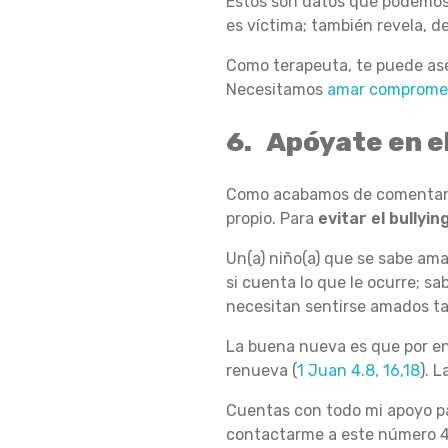
Estos son datos que podemos
I
es víctima; también revela, d
Como terapeuta, te puede ase
N
Necesitamos
amar compromet
6. Apóyate en e
G
Como acabamos de comentar, t
propio. Para
evitar el bullyin
O
Un(a) niño(a) que se sabe ama
si cuenta lo que le ocurre; s
necesitan sentirse amados t
A
La buena nueva es que por en
renueva (
1 Juan 4.8, 16,18
). 
C
Cuentas con todo mi apoyo pa
contactarme a este número 4