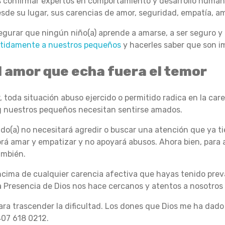
 confirmar expertos en comportamiento y desarrollo humano
esde su lugar, sus carencias de amor, seguridad, empatía, am
gurar que ningún niño(a) aprende a amarse, a ser seguro y 
idamente a nuestros pequeños
y hacerles saber que son i
l amor que echa fuera el temor
oda situación abuso ejercido o permitido radica en la car
g
nuestros pequeños necesitan sentirse amados.
do(a) no necesitará agredir o buscar una atención que ya t
abrá amar y empatizar y no apoyará abusos. Ahora bien, para a
ambién.
cima de cualquier carencia afectiva que hayas tenido prev
La Presencia de Dios nos hace cercanos y atentos a nosotros
ra trascender la dificultad. Los dones que Dios me ha dado 
07 618 0212.