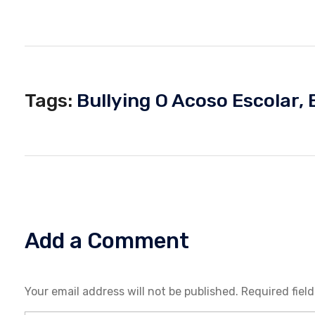
O
S
Tags:
Bullying O Acoso Escolar
,
O
E
S
Add a Comment
C
Your email address will not be published. Required fiel