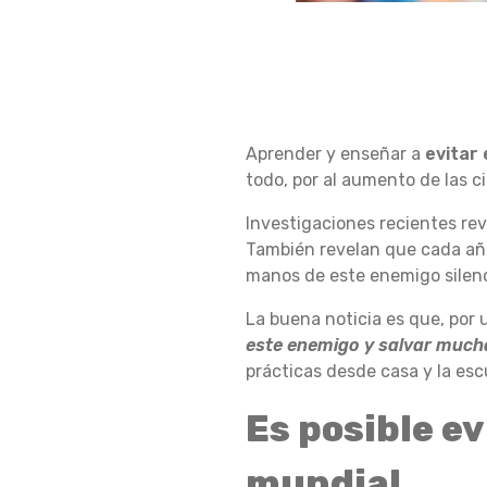
6
Aprender y enseñar a
evitar 
E
todo, por al aumento de las c
Investigaciones recientes re
S
También revelan que cada añ
manos de este enemigo silenc
La buena noticia es que, por 
T
este enemigo y salvar much
prácticas desde casa y la esc
R
Es posible ev
mundial