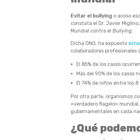
A
Evitar el bullying
o acoso esc
constata el Dr. Javier Miglin
T
Mundial contra el
Bullying
.
Dicha ONG, ha expuesto
esta
E
colaboradores profesionales d
El 85% de los casos ocurren
G
Más del 90% de los casos n
El 74% de niños entre los 8
I
Por otra parte, organismos c
«verdadero flagelo» mundial. 
gubernamentales en cada nac
A
¿Qué podemo