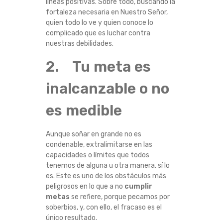
líneas positivas. Sobre todo, buscando la
O
fortaleza necesaria en Nuestro Señor,
quien todo lo ve y quien conoce lo
S
complicado que es luchar contra
nuestras debilidades.
Q
2. Tu meta es
U
inalcanzable o no
E
es medible
T
Aunque soñar en grande no es
E
condenable, extralimitarse en las
capacidades o límites que todos
tenemos de alguna u otra manera, sí lo
L
es. Este es uno de los obstáculos más
peligrosos en lo que a no
cumplir
O
metas
se refiere, porque pecamos por
soberbios, y, con ello, el fracaso es el
I
único resultado.