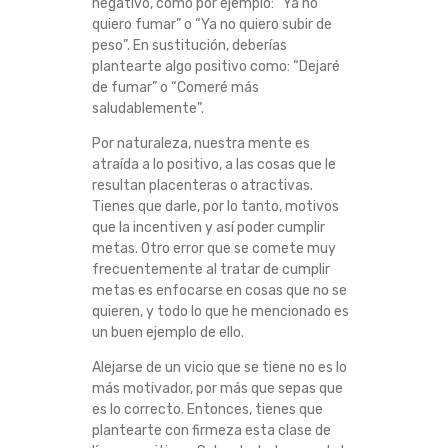
negativo, como por ejemplo: “Ya no
C
quiero fumar” o “Ya no quiero subir de
peso”. En sustitución, deberías
O
plantearte algo positivo como: “Dejaré
de fumar” o “Comeré más
O
saludablemente”.
Por naturaleza, nuestra mente es
B
atraída a lo positivo, a las cosas que le
resultan placenteras o atractivas.
S
Tienes que darle, por lo tanto, motivos
que la incentiven y así poder cumplir
T
metas. Otro error que se comete muy
frecuentemente al tratar de cumplir
Á
metas es enfocarse en cosas que no se
quieren, y todo lo que he mencionado es
un buen ejemplo de ello.
C
Alejarse de un vicio que se tiene no es lo
U
más motivador, por más que sepas que
es lo correcto. Entonces, tienes que
L
plantearte con firmeza esta clase de