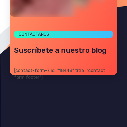
CONTÁCTANOS
Suscríbete a nuestro blog
[contact-form-7 id="18448" title="contact
form footer"]