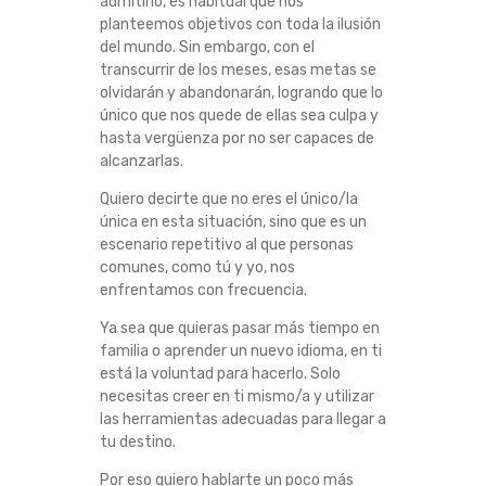
admitirlo, es habitual que nos
L
planteemos objetivos con toda la ilusión
del mundo. Sin embargo, con el
I
transcurrir de los meses, esas metas se
olvidarán y abandonarán, logrando que lo
R
único que nos quede de ellas sea culpa y
hasta vergüenza por no ser capaces de
alcanzarlas.
M
Quiero decirte que no eres el único/la
E
única en esta situación, sino que es un
escenario repetitivo al que personas
T
comunes, como tú y yo, nos
enfrentamos con frecuencia.
A
Ya sea que quieras pasar más tiempo en
familia o aprender un nuevo idioma, en ti
S
está la voluntad para hacerlo. Solo
necesitas creer en ti mismo/a y utilizar
E
las herramientas adecuadas para llegar a
tu destino.
S
Por eso quiero hablarte un poco más