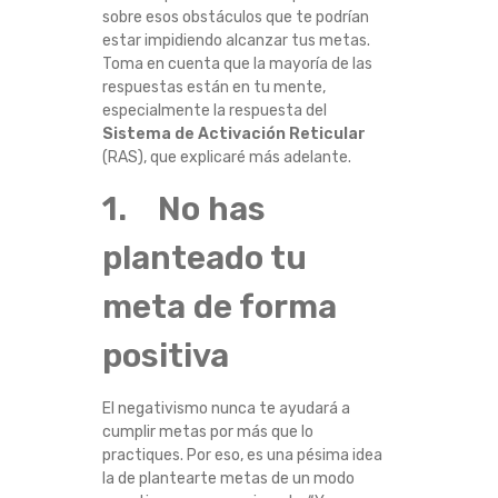
sobre esos obstáculos que te podrían
T
estar impidiendo alcanzar tus metas.
Toma en cuenta que la mayoría de las
E
respuestas están en tu mente,
especialmente la respuesta del
2
Sistema de Activación Reticular
(RAS), que explicaré más adelante.
0
1. No has
2
planteado tu
2
meta de forma
Y
positiva
C
El negativismo nunca te ayudará a
I
cumplir metas por más que lo
practiques. Por eso, es una pésima idea
N
la de plantearte metas de un modo