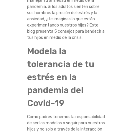
manejar su ansiedad en medio de la
O
pandemia. Si los adultos sienten sobre
sus hombros la presión del estrés y la
C
ansiedad, ¿te imaginas lo que están
experimentando nuestros hijos? Este
O
blog presenta 5 consejos para bendecir a
tus hijos en medio de la crisis.
N
Modela la
S
tolerancia de tu
E
estrés en la
J
pandemia del
O
Covid-19
S
Como padres tenemos la responsabilidad
de ser los modelos a seguir para nuestros
P
hijos y no solo a través de la interacción