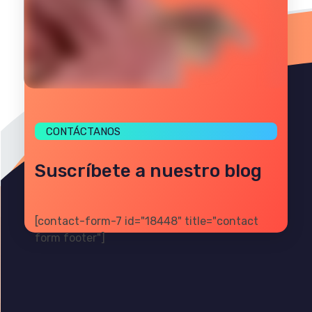
CONTÁCTANOS
Suscríbete a nuestro blog
[contact-form-7 id="18448" title="contact
form footer"]