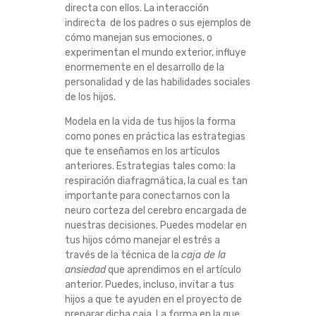
directa con ellos. La interacción
A
indirecta de los padres o sus ejemplos de
cómo manejan sus emociones, o
R
experimentan el mundo exterior, influye
enormemente en el desarrollo de la
A
personalidad y de las habilidades sociales
de los hijos.
A
Modela en la vida de tus hijos la forma
como pones en práctica las estrategias
Y
que te enseñamos en los artículos
anteriores. Estrategias tales como: la
U
respiración diafragmática, la cual es tan
importante para conectarnos con la
D
neuro corteza del cerebro encargada de
nuestras decisiones. Puedes modelar en
A
tus hijos cómo manejar el estrés a
través de la técnica de la
caja de la
R
ansiedad
que aprendimos en el artículo
anterior. Puedes, incluso, invitar a tus
A
hijos a que te ayuden en el proyecto de
preparar dicha caja. La forma en la que