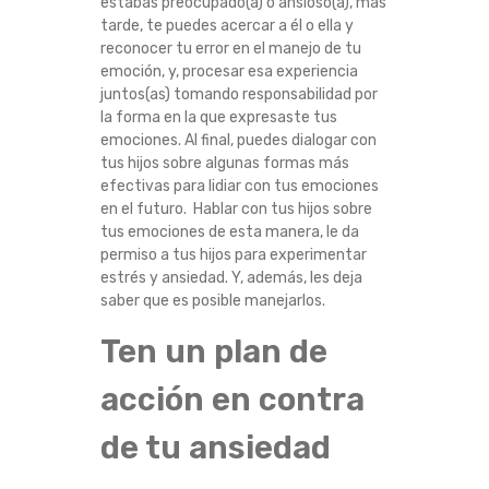
estabas preocupado(a) o ansioso(a), más
A
tarde, te puedes acercar a él o ella y
reconocer tu error en el manejo de tu
N
emoción, y, procesar esa experiencia
juntos(as) tomando responsabilidad por
la forma en la que expresaste tus
E
emociones. Al final, puedes dialogar con
tus hijos sobre algunas formas más
J
efectivas para lidiar con tus emociones
en el futuro. Hablar con tus hijos sobre
A
tus emociones de esta manera, le da
permiso a tus hijos para experimentar
R
estrés y ansiedad. Y, además, les deja
saber que es posible manejarlos.
L
Ten un plan de
A
acción en contra
A
de tu ansiedad
N