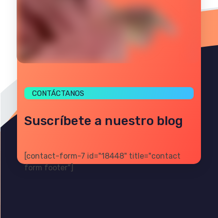
CONTÁCTANOS
Suscríbete a nuestro blog
[contact-form-7 id="18448" title="contact
form footer"]