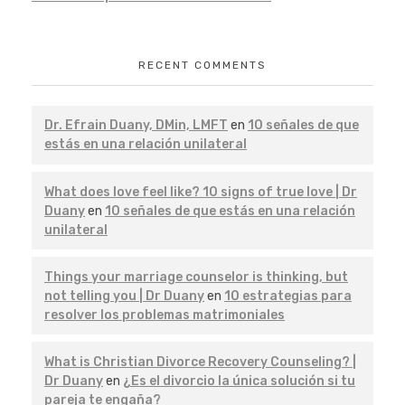
RECENT COMMENTS
Dr. Efrain Duany, DMin, LMFT
en
10 señales de que
estás en una relación unilateral
What does love feel like? 10 signs of true love | Dr
Duany
en
10 señales de que estás en una relación
unilateral
Things your marriage counselor is thinking, but
not telling you | Dr Duany
en
10 estrategias para
resolver los problemas matrimoniales
What is Christian Divorce Recovery Counseling? |
Dr Duany
en
¿Es el divorcio la única solución si tu
pareja te engaña?