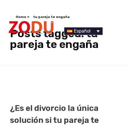
Home
»
tu pareja te engaña
Posts tagged: tu
Español
pareja te engaña
Dr Duany
¿Es el divorcio la única
solución si tu pareja te