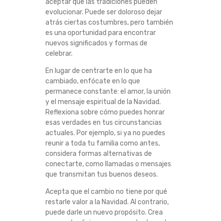
aceptar que las tradiciones pueden
I
evolucionar. Puede ser doloroso dejar
atrás ciertas costumbres, pero también
D
es una oportunidad para encontrar
nuevos significados y formas de
A
celebrar.
En lugar de centrarte en lo que ha
D
cambiado, enfócate en lo que
permanece constante: el amor, la unión
E
y el mensaje espiritual de la Navidad.
Reflexiona sobre cómo puedes honrar
N
esas verdades en tus circunstancias
actuales. Por ejemplo, si ya no puedes
T
reunir a toda tu familia como antes,
considera formas alternativas de
I
conectarte, como llamadas o mensajes
que transmitan tus buenos deseos.
E
Acepta que el cambio no tiene por qué
restarle valor a la Navidad. Al contrario,
M
puede darle un nuevo propósito. Crea