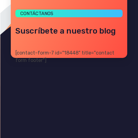
CONTÁCTANOS
Suscríbete a nuestro blog
[contact-form-7 id="18448" title="contact
form footer"]