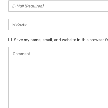
O
N
Save my name, email, and website in this browser f
A
L
D
E