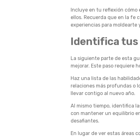
Incluye en tu reflexión cómo 
E
ellos. Recuerda que en la fe c
experiencias para moldearte y
V
Identifica tus
A
La siguiente parte de esta gu
mejorar. Este paso requiere 
Haz una lista de las habilidad
L
relaciones más profundas o l
llevar contigo al nuevo año.
U
Al mismo tiempo, identifica l
con mantener un equilibrio en
desafiantes.
A
En lugar de ver estas áreas 