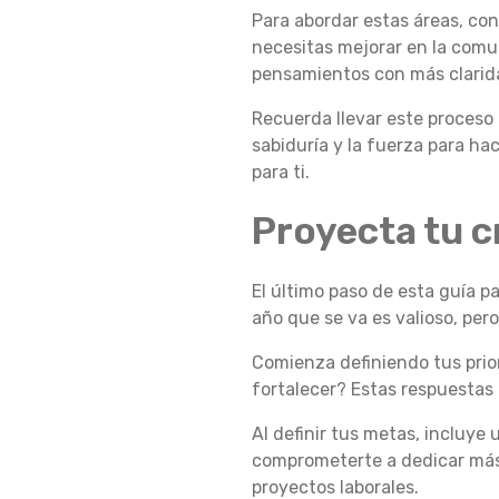
Para abordar estas áreas, con
R
necesitas mejorar en la comu
pensamientos con más clarid
Recuerda llevar este proceso a
E
sabiduría y la fuerza para hac
para ti.
L
Proyecta tu c
El último paso de esta guía pa
C
año que se va es valioso, per
Comienza definiendo tus prio
R
fortalecer? Estas respuestas 
Al definir tus metas, incluye u
E
comprometerte a dedicar más t
proyectos laborales.