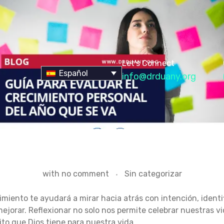
Let's Connect
Español
info@drduany.org
with
no comment
Sin categorizar
cimiento te ayudará a mirar hacia atrás con intención, ident
jorar. Reflexionar no solo nos permite celebrar nuestras vic
to que Dios tiene para nuestra vida.