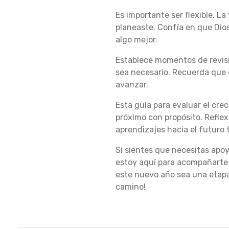
Es importante ser flexible. L
C
planeaste. Confía en que Dios
algo mejor.
I
Establece momentos de revisió
sea necesario. Recuerda que 
avanzar.
M
Esta guía para evaluar el cre
próximo con propósito. Reflex
aprendizajes hacia el futuro 
I
Si sientes que necesitas apo
estoy aquí para acompañarte 
E
este nuevo año sea una etapa
camino!
N