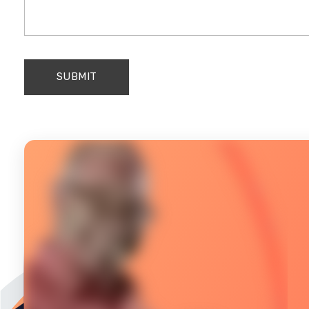
L
A
Ñ
O
Q
U