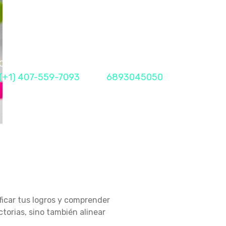
Call Me Now
Fax
(+1) 407-559-7093
6893045050
ificar tus logros y comprender
torias, sino también alinear