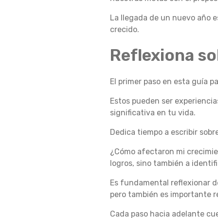
Í
La llegada de un nuevo año e
crecido.
Reflexiona so
A
El primer paso en esta guía p
P
Estos pueden ser experiencia
significativa en tu vida.
A
Dedica tiempo a escribir sob
¿Cómo afectaron mi crecimient
R
logros, sino también a identi
Es fundamental reflexionar d
pero también es importante r
A
Cada paso hacia adelante cuen