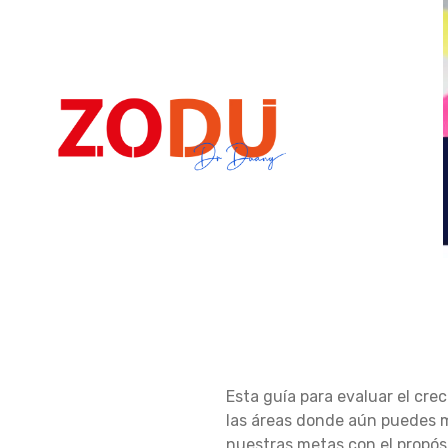
Dr Duany
G
Esta guía para evaluar el cre
U
las áreas donde aún puedes me
nuestras metas con el propósi