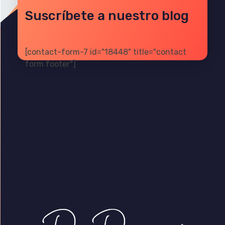
Suscríbete a nuestro blog
[contact-form-7 id="18448" title="contact
form footer"]