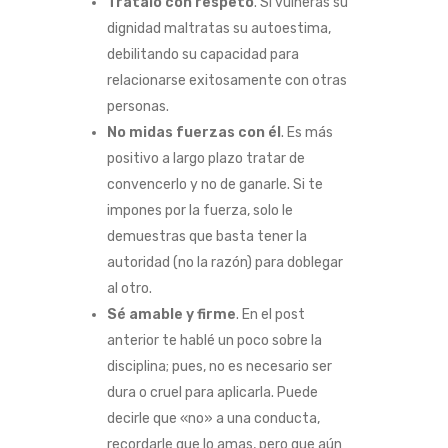
Trátalo con respeto
. Si vulneras su
dignidad maltratas su autoestima,
debilitando su capacidad para
relacionarse exitosamente con otras
personas.
No midas fuerzas con él
. Es más
positivo a largo plazo tratar de
convencerlo y no de ganarle. Si te
impones por la fuerza, solo le
demuestras que basta tener la
autoridad (no la razón) para doblegar
al otro.
Sé amable y firme
. En el post
anterior te hablé un poco sobre la
disciplina; pues, no es necesario ser
dura o cruel para aplicarla. Puede
decirle que «no» a una conducta,
recordarle que lo amas, pero que aún