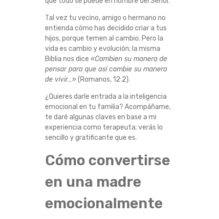
que todo se puede en nombre del Señor.
S
Tal vez tu vecino, amigo o hermano no
entienda cómo has decidido criar a tus
E
hijos, porque temen al cambio. Pero la
vida es cambio y evolución; la misma
R
Biblia nos dice
«Cambien su manera de
pensar para que así cambie su manera
U
de vivir…»
(Romanos, 12:2).
N
¿Quieres darle entrada a la inteligencia
emocional en tu familia? Acompáñame,
A
te daré algunas claves en base a mi
experiencia como terapeuta; verás lo
sencillo y gratificante que es.
M
Cómo convertirse
A
en una madre
D
emocionalmente
R