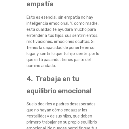
empatía
I
Esto es esencial; sin empatía no hay
G
inteligencia emocional. Y, como madre,
esta cualidad te ayudará mucho para
E
entender a tus hijos: sus sentimientos,
motivaciones, emociones ocultas. Si
N
tienes la capacidad de ponerte en su
lugar y sentir lo que tu hijo siente, por lo
T
que está pasando, tienes parte del
camino andado.
E
4. Trabaja en tu
equilibrio emocional
Suelo decirles a padres desesperados
que no hayan cómo encauzar los
«estallidos» de sus hijos, que deben
primero trabajar en su propio equilibrio
emocional. No puedes permitir que tus