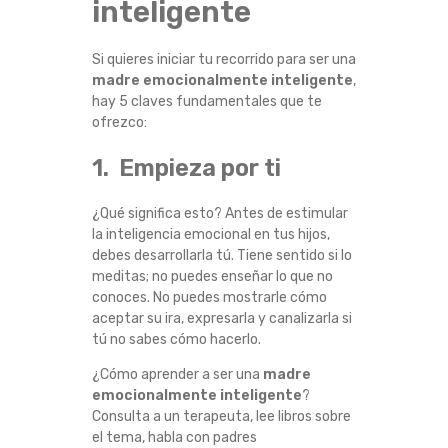
inteligente
E
Si quieres iniciar tu recorrido para ser una
E
madre emocionalmente inteligente
,
hay 5 claves fundamentales que te
M
ofrezco:
O
1. Empieza por ti
C
¿Qué significa esto? Antes de estimular
la inteligencia emocional en tus hijos,
I
debes desarrollarla tú. Tiene sentido si lo
meditas; no puedes enseñar lo que no
O
conoces. No puedes mostrarle cómo
aceptar su ira, expresarla y canalizarla si
N
tú no sabes cómo hacerlo.
¿Cómo aprender a ser una
madre
A
emocionalmente inteligente
?
Consulta a un terapeuta, lee libros sobre
L
el tema, habla con padres