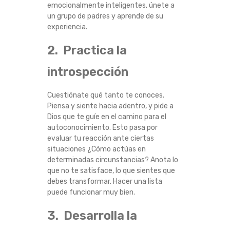
emocionalmente inteligentes, únete a
M
un grupo de padres y aprende de su
experiencia.
E
2. Practica la
N
introspección
T
Cuestiónate qué tanto te conoces.
E
Piensa y siente hacia adentro, y pide a
Dios que te guíe en el camino para el
I
autoconocimiento. Esto pasa por
evaluar tu reacción ante ciertas
N
situaciones ¿Cómo actúas en
determinadas circunstancias? Anota lo
que no te satisface, lo que sientes que
T
debes transformar. Hacer una lista
puede funcionar muy bien.
E
3. Desarrolla la
L