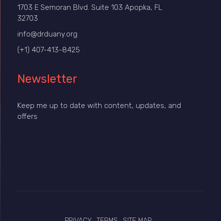
1703 E Semoran Blvd. Suite 103 Apopka, FL
32703
info@drduany.org
(+1) 407-413-8425
Newsletter
Keep me up to date with content, updates, and
offers
PRIVACY
TERMS
SITE MAP