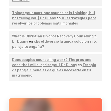
unilateral
Things your marriage counselor is thinking, but
not telling you | Dr Duany
en
10 estrategias para
resolver los problemas matrimoniales
What is Christian Divorce Recovery Counseling? |
Dr Duany
en
¿Es el divorcio la única solución si tu
pareja te engaña?
Does couples counselling work? The pros and
cons that will surprise you | Dr Duany
en
Terapia
de pareja: 5 señales de que es necesaria en tu
matrimonio