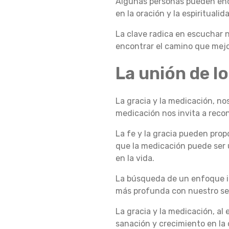
Algunas personas pueden enco
en la oración y la espiritualid
C
La clave radica en escuchar nu
encontrar el camino que mejo
I
La unión de lo
Ó
La gracia y la medicación, nos
medicación nos invita a recon
La fe y la gracia pueden prop
N
que la medicación puede ser 
en la vida.
S
La búsqueda de un enfoque i
más profunda con nuestro ser 
La gracia y la medicación, al
O
sanación y crecimiento en la