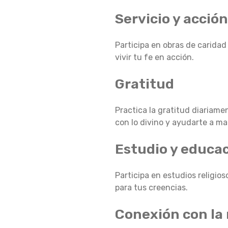
Servicio y acció
L
Participa en obras de caridad
A
vivir tu fe en acción.
Gratitud
M
Practica la gratitud diariame
con lo divino y ayudarte a ma
E
Estudio y educac
D
Participa en estudios religio
para tus creencias.
I
Conexión con la