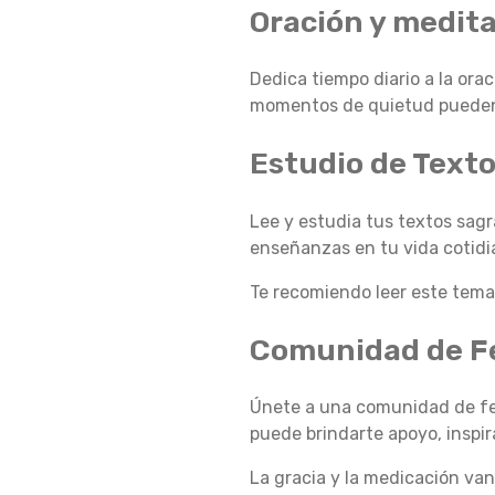
Oración y medit
R
Dedica tiempo diario a la orac
momentos de quietud pueden p
A
Estudio de Text
C
Lee y estudia tus textos sagra
enseñanzas en tu vida cotidi
I
Te recomiendo leer este tem
Comunidad de F
A
Únete a una comunidad de fe,
puede brindarte apoyo, inspir
Y
La gracia y la medicación va