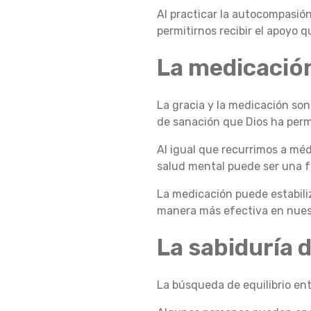
Al practicar la autocompasió
N
permitirnos recibir el apoyo 
La medicació
V
La gracia y la medicación so
de sanación que Dios ha perm
E
Al igual que recurrimos a méd
salud mental puede ser una f
R
La medicación puede estabiliz
manera más efectiva en nuest
S
La sabiduría 
La búsqueda de equilibrio entr
A