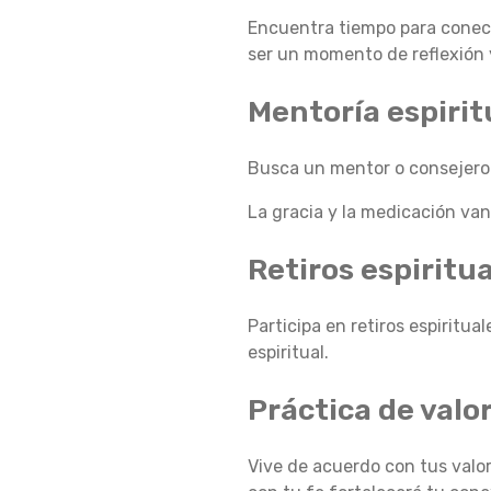
Encuentra tiempo para conecta
C
ser un momento de reflexión y
Mentoría espirit
A
Busca un mentor o consejero e
C
La gracia y la medicación van
Retiros espiritu
I
Participa en retiros espiritu
espiritual.
Ó
Práctica de valo
N
Vive de acuerdo con tus valor