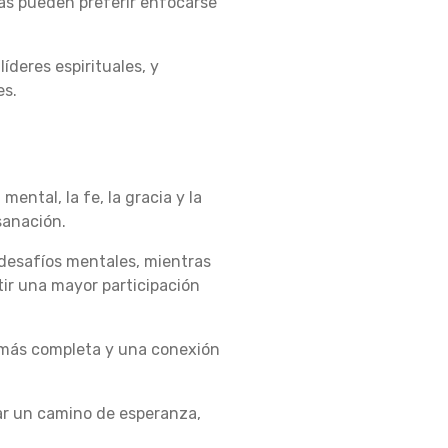
as pueden preferir enfocarse
íderes espirituales, y
es.
ental, la fe, la gracia y la
sanación.
 desafíos mentales, mientras
ir una mayor participación
 más completa y una conexión
rar un camino de esperanza,