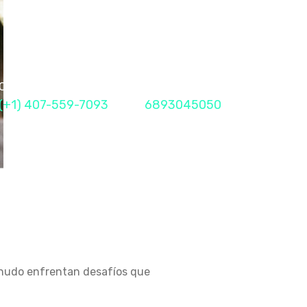
Call Me Now
Fax
(+1) 407-559-7093
6893045050
menudo enfrentan desafíos que