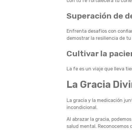
con tu fe fortalecerá tu cone
:
Superación de d
Enfrenta desafíos con confia
U
demostrar la resiliencia de tu 
Cultivar la pacie
N
La fe es un viaje que lleva ti
A
La Gracia Div
La gracia y la medicación ju
C
incondicional.
Al abrazar la gracia, podemos
O
salud mental. Reconocemos q