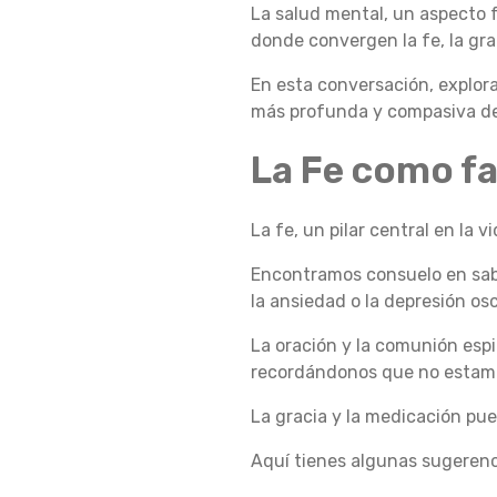
La salud mental, un aspecto 
F
donde convergen la fe, la gra
En esta conversación, explo
más profunda y compasiva de
E
La Fe como f
,
La fe, un pilar central en la
Encontramos consuelo en sab
L
la ansiedad o la depresión o
La oración y la comunión espi
A
recordándonos que no estamos
La gracia y la medicación pue
G
Aquí tienes algunas sugerenci