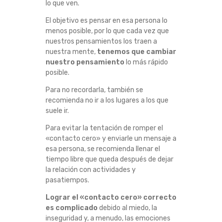
lo que ven.
A
El objetivo es pensar en esa persona lo
menos posible, por lo que cada vez que
L
nuestros pensamientos los traen a
nuestra mente,
tenemos que cambiar
A
nuestro pensamiento
lo más rápido
posible.
S
Para no recordarla, también se
P
recomienda no ir a los lugares a los que
suele ir.
E
Para evitar la tentación de romper el
«contacto cero» y enviarle un mensaje a
R
esa persona, se recomienda llenar el
tiempo libre que queda después de dejar
S
la relación con actividades y
pasatiempos.
O
Lograr el «contacto cero» correcto
es complicado
debido al miedo, la
N
inseguridad y, a menudo, las emociones