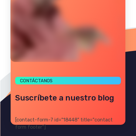
CONTÁCTANOS
Suscríbete a nuestro blog
[contact-form-7 id="18448" title="contact
form footer"]