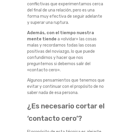
conflictivas que experimentamos cerca
A
del final de una relación, pero es una
forma muy efectiva de seguir adelante
S
y superar una ruptura.
Además, con el tiempo nuestra
M
mente tiende
a «olvidar» las cosas
malas y recordarnos todas las cosas
A
positivas del noviazgo, lo que puede
confundirnos y hacer que nos
N
preguntemos si debemos salir del
«contacto cero».
I
Algunos pensamientos que tenemos que
P
evitar y continuar con el propósito de no
saber nada de esa persona.
U
¿Es necesario cortar el
L
‘contacto cero’?
A
El propósito de esta técnica es alejarte