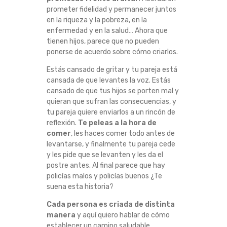
I
prometer fidelidad y permanecer juntos
en la riqueza y la pobreza, en la
O
enfermedad y en la salud… Ahora que
tienen hijos, parece que no pueden
ponerse de acuerdo sobre cómo criarlos.
N
Estás cansado de gritar y tu pareja está
A
cansada de que levantes la voz. Estás
cansado de que tus hijos se porten mal y
R
quieran que sufran las consecuencias, y
tu pareja quiere enviarlos a un rincón de
L
reflexión.
Te peleas a la hora de
comer
, les haces comer todo antes de
O
levantarse, y finalmente tu pareja cede
y les pide que se levanten y les da el
postre antes. Al final parece que hay
S
policías malos y policías buenos ¿Te
suena esta historia?
P
Cada persona es criada de distinta
R
manera
y aquí quiero hablar de cómo
establecer un camino saludable.