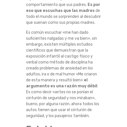
comportamiento que sus padres.
Es por
E
eso que escuchas que las madres
de
todo el mundo se sorprenden al descubrir
R
que suenan como sus propias madres.
D
Es común escuchar «me han dado
suficientes nalgadas y me va bien», sin
embargo, existen múltiples estudios
O
científicos que demuestran que la
exposición infantil al castigo físico y
E
verbal como método de disciplina ha
creado problemas de ansiedad en los
N
adultos, ira o de mal humor «Me criaron
de esta manera y resultó bien»
el
L
argumento es una razón muy débil
.
Es como decir «antes no se ponían el
A
cinturón de seguridad y nos miraban»,
bueno, por alguna razón, ahora todos los
C
autos tienen que usar el cinturón de
seguridad, y los pasajeros también.
R