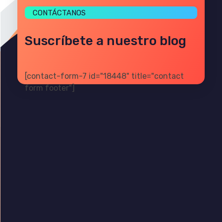
CONTÁCTANOS
Suscríbete a nuestro blog
[contact-form-7 id="18448" title="contact
form footer"]