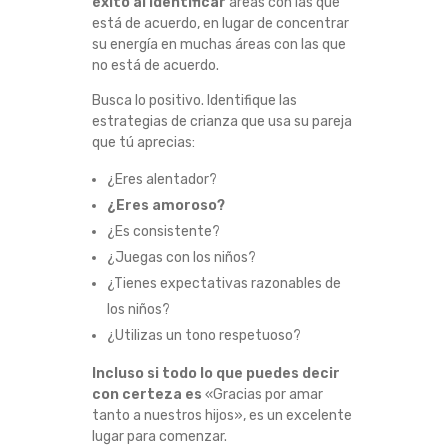
éxito al identificar
áreas con las que
N
está de acuerdo, en lugar de concentrar
su energía en muchas áreas con las que
D
no está de acuerdo.
Busca lo positivo. Identifique las
O
estrategias de crianza que usa su pareja
que tú aprecias:
N
¿Eres alentador?
O
¿Eres amoroso?
¿Es consistente?
N
¿Juegas con los niños?
¿Tienes expectativas razonables de
O
los niños?
S
¿Utilizas un tono respetuoso?
Incluso si todo lo que puedes decir
P
con certeza es
«Gracias por amar
tanto a nuestros hijos», es un excelente
O
lugar para comenzar.