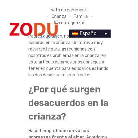
¿
with
no comment
Crianza
Familia
C
Sin categorizar
Ó
Español
Padres que dicen, no nos ponemos de
acuerdo en la crianza. Un motivo muy
M
recurrente para las reuniones con
nosotros es problemas en la crianza, en
O
este artículo dejamos unos consejos a
Dr Duany
tener en cuenta para educarlos estando
S
los dos desde un mismo frente.
¿Por qué surgen
O
desacuerdos en la
L
crianza?
U
C
Hace tiempo,
hicieron varias
promesas frente al altar
. Acordaron