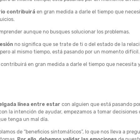
io contribuirá
en gran medida a darle el tiempo que neces
uicios.
mprender aunque no busques solucionar los problemas.
esión
no significa que se trate de ti o del estado de la rela
 pero al mismo tiempo, está pasando por un momento difícil.
 contribuirá en gran medida a darle el tiempo que necesita
elgada línea entre estar
con alguien que está pasando por
con la intención de ayudar, empezamos a tomar decisiones o
 que tenga un mal día.
blamos de “beneficios sintomáticos”, lo que nos lleva a pre
ntomas
. Por ello, debemos validar las emociones
de nuestr