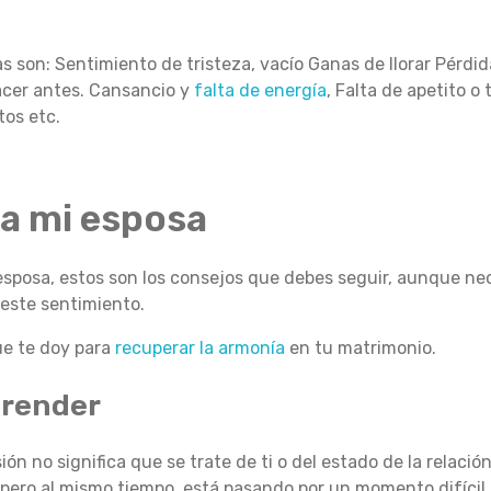
 son: Sentimiento de tristeza, vacío Ganas de llorar Pérdid
acer antes. Cansancio y
falta de energía
, Falta de apetito o
tos etc.
a mi esposa
posa, estos son los consejos que debes seguir, aunque nece
 este sentimiento.
ue te doy para
recuperar la armonía
en tu matrimonio.
prender
ón no significa que se trate de ti o del estado de la relació
 pero al mismo tiempo, está pasando por un momento difícil.