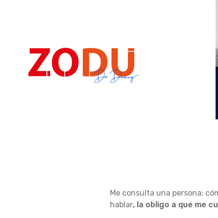
Dr Duany
C
Me consulta una persona: cóm
Ó
hablar
, la obligo a que me c