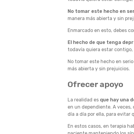
No tomar este hecho en ser
N
manera más abierta y sin prej
Enmarcado en esto, debes co
L
El hecho de que tenga depr
todavía quiera estar contigo,
A
No tomar este hecho en serio
más abierta y sin prejuicios.
D
Ofrecer apoyo
La realidad es
que hay una d
E
en un dependiente. A veces, 
día a día por ella, para evitar
P
En estos casos, en terapia ha
paciente manteniendo los sí