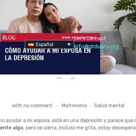
Let's Connect
Español
info@drduany.org
with
no comment
Matrimonio
Salud mental
o ayudar a mi esposa, está en una depresión y parece que n
uente algo
, pero se cierra, incluso me grita, estoy desespera