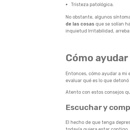
Tristeza patológica.
S
No obstante, algunos síntomas
de las cosas
que se solían h
inquietud Irritabilidad, arreba
P
O
Cómo ayudar 
Entonces, cómo ayudar a mi es
S
evaluar qué es lo que detonó
Atento con estos consejos q
A
Escuchar y com
E
El hecho de que tenga depresi
todavía quiera estar contigo,