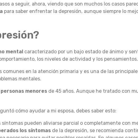
 pasos a seguir, ahora, viendo que son muchos los casos pare
ía
para saber enfrentar la depresión, aunque siempre lo mejo
presión?
no mental
caracterizado por un bajo estado de ánimo y sent
omportamiento, los niveles de actividad y los pensamientos
s comunes en la atención primaria y es una de las principal
roblemas mentales.
y personas menores
de 45 años. Aunque he tratado con mu
reguntó cómo ayudar a mi esposa, debes saber esto:
los síntomas pueden aliviarse parcial o completamente con 
perados los síntomas
de la depresión, se recomienda conti
ea necesario para evitar posibles recaídas. En algunos caso