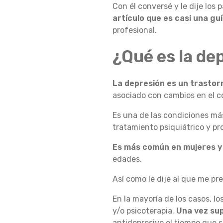
Con él conversé y le dije los
M
artículo que es casi una gu
profesional.
¿Qué es la de
O
La depresión es un trastor
A
asociado con cambios en el c
Es una de las condiciones má
tratamiento psiquiátrico y p
Y
Es más común en mujeres 
edades.
U
Así como le dije al que me p
En la mayoría de los casos, 
D
y/o psicoterapia.
Una vez su
antidepresivo el tiempo que s