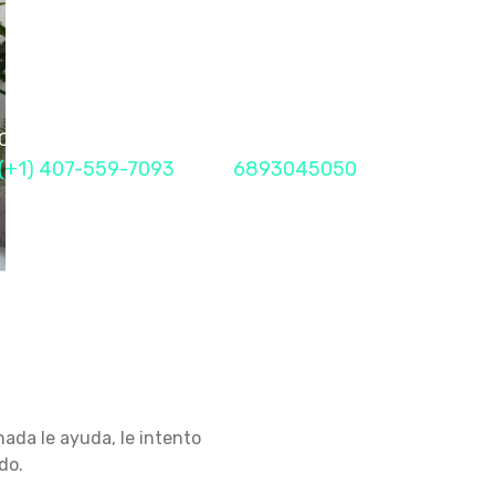
Call Me Now
Fax
(+1) 407-559-7093
6893045050
ada le ayuda, le intento
do.