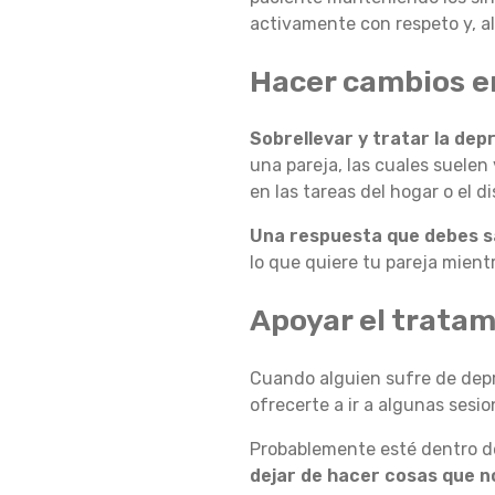
activamente con respeto y, a
R
Hacer cambios en
E
Sobrellevar y tratar la dep
una pareja, las cuales suele
en las tareas del hogar o el di
S
Una respuesta que debes s
lo que quiere tu pareja mient
I
Apoyar el trata
Ó
Cuando alguien sufre de depr
ofrecerte a ir a algunas sesio
Probablemente esté dentro de
N
dejar de hacer cosas que n