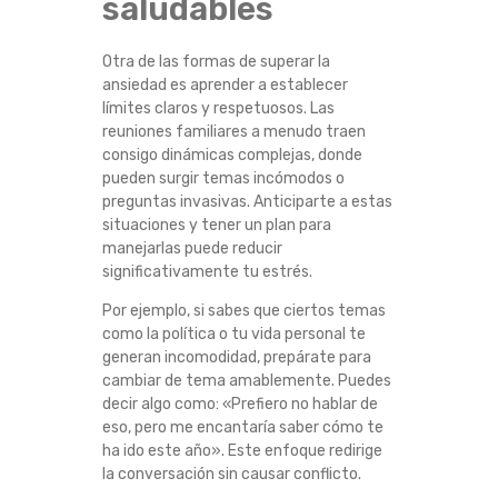
saludables
A
Otra de las formas de superar la
R
ansiedad es aprender a establecer
límites claros y respetuosos. Las
L
reuniones familiares a menudo traen
consigo dinámicas complejas, donde
A
pueden surgir temas incómodos o
preguntas invasivas. Anticiparte a estas
A
situaciones y tener un plan para
manejarlas puede reducir
N
significativamente tu estrés.
Por ejemplo, si sabes que ciertos temas
S
como la política o tu vida personal te
generan incomodidad, prepárate para
I
cambiar de tema amablemente. Puedes
decir algo como: «Prefiero no hablar de
E
eso, pero me encantaría saber cómo te
ha ido este año». Este enfoque redirige
D
la conversación sin causar conflicto.