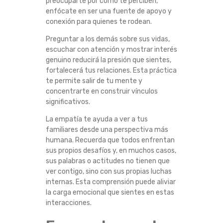
preocuparte por cómo te perciben,
R
enfócate en ser una fuente de apoyo y
conexión para quienes te rodean.
E
Preguntar a los demás sobre sus vidas,
escuchar con atención y mostrar interés
U
genuino reducirá la presión que sientes,
fortalecerá tus relaciones. Esta práctica
N
te permite salir de tu mente y
concentrarte en construir vínculos
I
significativos.
La empatía te ayuda a ver a tus
O
familiares desde una perspectiva más
humana. Recuerda que todos enfrentan
N
sus propios desafíos y, en muchos casos,
sus palabras o actitudes no tienen que
E
ver contigo, sino con sus propias luchas
internas. Esta comprensión puede aliviar
S
la carga emocional que sientes en estas
interacciones.
F