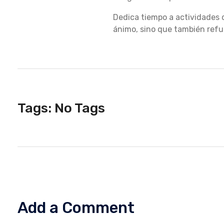
Dedica tiempo a actividades 
O
ánimo, sino que también refu
,
G
Tags: No Tags
U
Í
Add a Comment
A