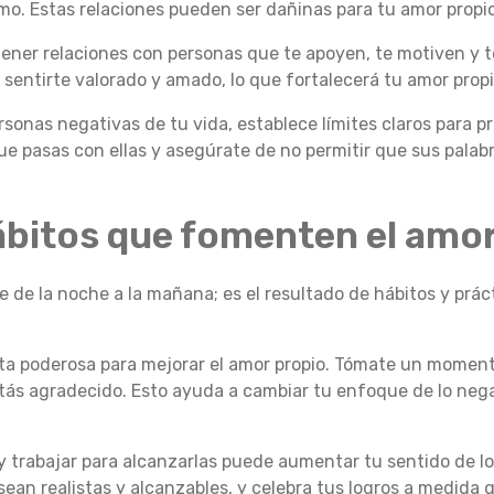
mo. Estas relaciones pueden ser dañinas para tu amor propio
ener relaciones con personas que te apoyen, te motiven y te
sentirte valorado y amado, lo que fortalecerá tu amor propi
ersonas negativas de tu vida, establece límites claros para p
ue pasas con ellas y asegúrate de no permitir que sus palab
ábitos que fomenten el amo
e de la noche a la mañana; es el resultado de hábitos y prác
ta poderosa para mejorar el amor propio. Tómate un momento
stás agradecido. Esto ayuda a cambiar tu enfoque de lo negat
y trabajar para alcanzarlas puede aumentar tu sentido de lo
an realistas y alcanzables, y celebra tus logros a medida q