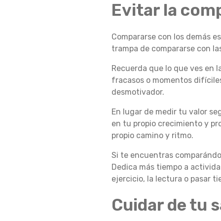
Evitar la com
R
Compararse con los demás es ot
trampa de compararse con las 
D
Recuerda que lo que ves en la
fracasos o momentos difíciles
E
desmotivador.
En lugar de medir tu valor se
en tu propio crecimiento y pr
S
propio camino y ritmo.
Si te encuentras comparándote
E
Dedica más tiempo a activida
ejercicio, la lectura o pasar 
Cuidar de tu s
N