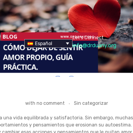
Let's Connect
Español
info@drduany.org
with
no comment
Sin categorizar
ra una vida equilibrada y satisfactoria. Sin embargo, muchas
ortamientos y pensamientos que erosionan su autoestima. 
r y cambiar esas acciones y pensamientos que le quitan amor 