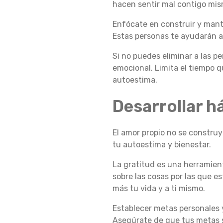
hacen sentir mal contigo mis
R
Enfócate en construir y mant
Estas personas te ayudarán a 
Si no puedes eliminar a las p
P
emocional. Limita el tiempo q
autoestima.
R
Desarrollar h
O
El amor propio no se construy
tu autoestima y bienestar.
La gratitud es una herramien
P
sobre las cosas por las que e
más tu vida y a ti mismo.
I
Establecer metas personales 
Asegúrate de que tus metas se