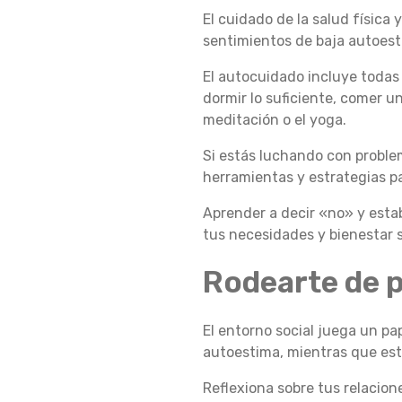
El cuidado de la salud física
T
sentimientos de baja autoest
El autocuidado incluye todas 
dormir lo suficiente, comer u
I
meditación o el yoga.
Si estás luchando con proble
R
herramientas y estrategias pa
Aprender a decir «no» y estab
tus necesidades y bienestar 
A
Rodearte de 
M
El entorno social juega un pa
autoestima, mientras que esta
O
Reflexiona sobre tus relacion