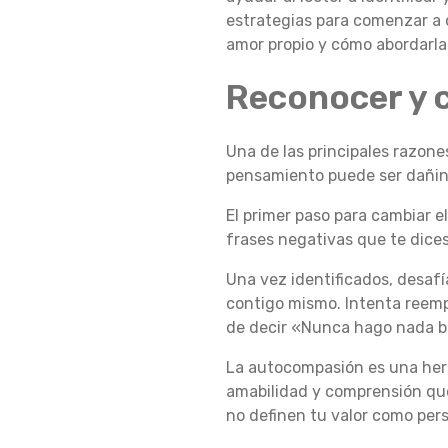
estrategias para comenzar a 
M
amor propio y cómo abordarla
Reconocer y c
O
Una de las principales razones
pensamiento puede ser dañino
D
El primer paso para cambiar e
frases negativas que te dices 
E
Una vez identificados, desafí
contigo mismo. Intenta reempl
de decir «Nunca hago nada bi
J
La autocompasión es una herr
amabilidad y comprensión que
A
no definen tu valor como per