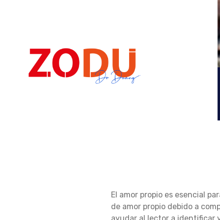
Dr Duany
C
El amor propio es esencial pa
Ó
de amor propio debido a comp
ayudar al lector a identifica