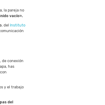
, la pareja no
nido vacío».
o
, del
Instituto
a comunicación
d, de conexión
tapa, has
 con
s y el trabajo
pas del