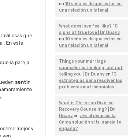
en
10 señales de que estás en
una relación unilateral
What does love feel like? 10
signs of true love | Dr Duany
ravillosas que
en
10 señales de que estás en
l. En esta
una relación unilateral
Things your marriage
 que la pareja
counselor is thinking, but not
telling you | Dr Duany
en
10
estrategias para resolver los
 pueden
sentir
problemas matrimoniales
 enamoramiento
s.
What is Christian Divorce
Recovery Counseling? | Dr
Duany
en
¿Es el divorcio la
única solución si tu pareja te
nocerse mejor y
engaña?
e ven