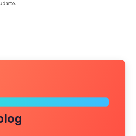
udarte.
blog