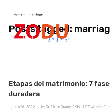
Home
»
marriage
Posts tagged: marria
Dr Duany
Etapas del matrimonio: 7 fase
duradera
agosto 16, 2022
by
Dr. Efrain Duany, DMin, LMFT
with
No Co