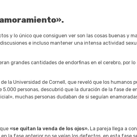
enamoramiento».
tos y lo único que consiguen ver son las cosas buenas y ma
 discusiones e incluso mantener una intensa actividad sexua
beran grandes cantidades de endorfinas en el cerebro, por lo
a de la Universidad de Cornell, que reveló que los humanos
de 5.000 personas, descubrió que la duración de la fase de
 inicial», muchas personas dudaban de si seguían enamorada
n que
«se quitan la venda de los ojos».
La pareja llega a co
en la fase anterior no se veían los defectos, en esta fase s