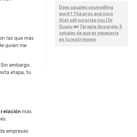
Does couples counselling
work? The pros and cons
that will surprise you | Dr
Duany
en
Terapia de pareja: 5
señales de que es necesaria
son las que más
en tu matrimonio
 de quien me
. Sin embargo,
esta etapa, tu
a
relación
más
es.
n de empresas