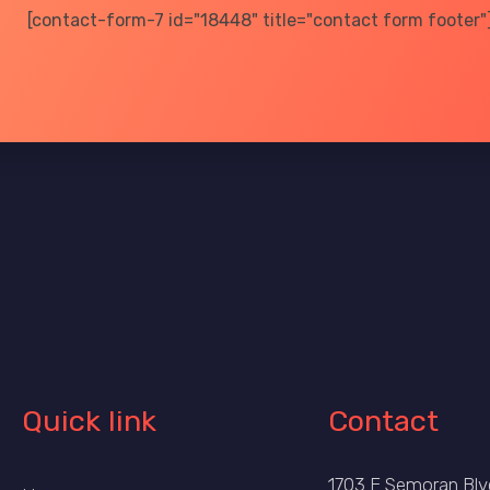
[contact-form-7 id="18448" title="contact form footer"
Quick link
Contact
1703 E Semoran Blvd