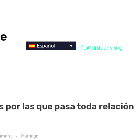
ge
Let's Connect
Español
info@drduany.org
s por las que pasa toda relación
mment
Marriage