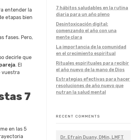
7 hábitos saludables en la rutina
a entender la
diaria para un año pleno
de etapas bien
Desintoxicación digital:
comenzando el año con una
s fases. Pero,
mente clara
La importancia de la comunidad
en el crecimiento espiritual
bo decirle que
Rituales espirituales para recibir
pareja
. El
el año nuevo de la mano de Dios
e vuestra
Estrategias efectivas para hacer
resoluciones de año nuevo que
nutran la salud mental
stas 7
RECENT COMMENTS
rme en las 5
rayectoria
Dr. Efrain Duany, DMin, LMFT