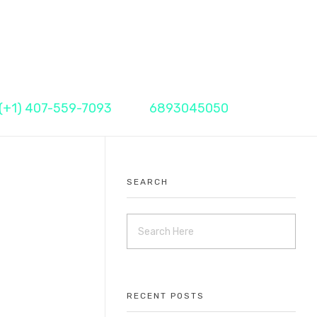
Call Me Now
Fax
(+1) 407-559-7093
6893045050
SEARCH
RECENT POSTS