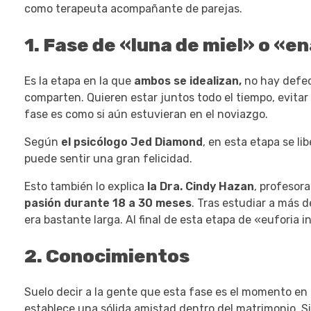
como terapeuta acompañante de parejas.
1. Fase de «luna de miel» o «
Es la etapa en la que
ambos se idealizan,
no hay defec
comparten. Quieren estar juntos todo el tiempo, evitar
fase es como si aún estuvieran en el noviazgo.
Según
el psicólogo Jed Diamond
, en esta etapa se li
puede sentir una gran felicidad.
Esto también lo explica
la Dra. Cindy Hazan
, profesor
pasión durante 18 a 30 meses
. Tras estudiar a más 
era bastante larga. Al final de esta etapa de «euforia
2. Conocimientos
Suelo decir a la gente que esta fase es el momento e
establece una sólida amistad dentro del matrimonio. Si 