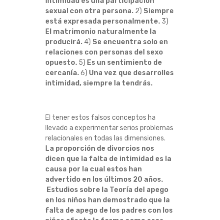
intimidad es una participación
E
sexual con otra persona.
2)
Siempre
está expresada personalmente.
3)
S
El matrimonio naturalmente la
producirá.
4)
Se encuentra solo en
L
relaciones con personas del sexo
opuesto.
5)
Es un sentimiento de
cercanía.
6)
Una vez que desarrolles
A
intimidad, siempre la tendrás.
I
N
El tener estos falsos conceptos ha
llevado a experimentar serios problemas
relacionales en todas las dimensiones.
T
La proporción de divorcios nos
dicen que la falta de intimidad es la
I
causa por la cual estos han
advertido en los últimos 20 años.
M
Estudios sobre la Teoría del apego
en los niños han demostrado que la
I
falta de apego de los padres con los