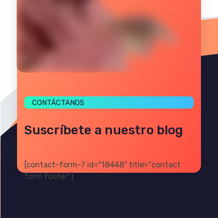
CONTÁCTANOS
Suscríbete a nuestro blog
[contact-form-7 id="18448" title="contact
form footer"]