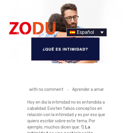
Español
Dr Duany
¿
with
no comment
Aprender a amar
Q
Hoy en dia la intimidad no es entendida a
cabalidad.
Existen falsos conceptos en
U
relación con la intimidad y es por eso que
quiero escribir sobre este tema.
Por
É
ejemplo, muchos dicen que: 1)
La