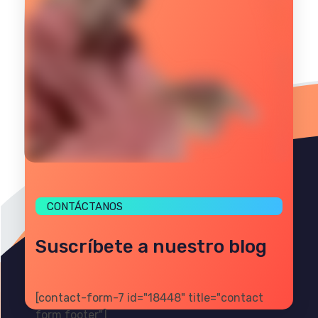
CONTÁCTANOS
Suscríbete a nuestro blog
[contact-form-7 id="18448" title="contact
form footer"]