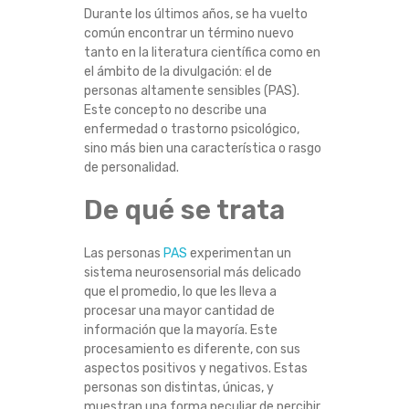
E
Durante los últimos años, se ha vuelto
común encontrar un término nuevo
tanto en la literatura científica como en
R
el ámbito de la divulgación: el de
personas altamente sensibles (PAS).
S
Este concepto no describe una
enfermedad o trastorno psicológico,
O
sino más bien una característica o rasgo
de personalidad.
N
De qué se trata
A
Las personas
PAS
experimentan un
S
sistema neurosensorial más delicado
que el promedio, lo que les lleva a
A
procesar una mayor cantidad de
información que la mayoría. Este
L
procesamiento es diferente, con sus
aspectos positivos y negativos. Estas
T
personas son distintas, únicas, y
muestran una forma peculiar de percibir,