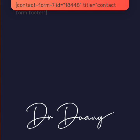
[contact-form-7 id="18448" title="contact
form footer"]
Dr Duany