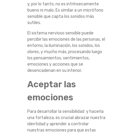
y, por lo tanto, no es intrínsecamente
A
bueno ni malo. Es similar a un micrófono
sensible que capta los sonidos más
S
sutiles.
E
El sistema nervioso sensible puede
percibir las emociones de las personas, el
N
entorno, la iluminación, los sonidos, los
olores, y mucho más, procesando luego
los pensamientos, sentimientos,
S
emociones y acciones que se
desencadenan en su interior.
I
Aceptar las
B
emociones
I
Para desarrollar la sensibilidad y hacerla
L
una fortaleza, es crucial abrazar nuestra
identidad y aprender a controlar
I
nuestras emociones para que estas