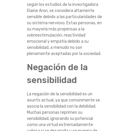
E
según los estudios de la investigadora
Elaine Aron, se considera altamente
sensible debido a las particularidades de
J
su sistema nervioso. Estas personas, en
su mayoría más propensas a la
O
sobreestimulación, reactividad
emocional y empatía debido a su
S
sensibilidad, a menudo no son
plenamente aceptadas por la sociedad.
P
Negación de la
A
sensibilidad
R
La negación de la sensibilidad es un
A
asunto actual, ya que comúnmente se
asocia la sensibilidad con la debilidad.
D
Muchas personas reprimen su
sensibilidad, ignorando su potencial
E
como una virtud extremadamente
valiosa si se desarrolla y se maneja de