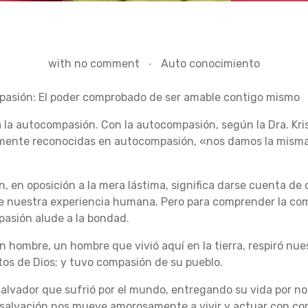
with
no comment
Auto conocimiento
mpasión: El poder comprobado de ser amable contigo mismo
 a la autocompasión.
Con la autocompasión, según la Dra.
Kri
lmente reconocidas en autocompasión, «nos damos la misma
n, en oposición a la mera lástima, significa darse cuenta de 
de nuestra experiencia humana.
Pero para comprender la com
asión alude a la bondad.
 hombre, un hombre que vivió aquí en la tierra, respiró nues
tos de Dios;
y tuvo compasión de su pueblo.
lvador que sufrió por el mundo, entregando su vida por n
a salvación nos mueve amorosamente a vivir y actuar con co