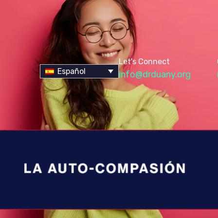
Let's Connect
Español
info@drduany.org