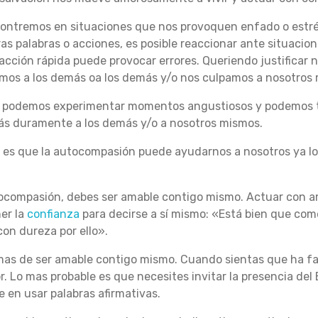
ntremos en situaciones que nos provoquen enfado o estrés,
ras palabras o acciones, es posible reaccionar ante situacion
cción rápida puede provocar errores.
Queriendo justificar n
mos a los demás oa los demás y/o nos culpamos a nosotros 
s podemos experimentar momentos angustiosos y podemos t
ás duramente a los demás y/o a nosotros mismos.
ia es que la autocompasión puede ayudarnos a nosotros ya 
utocompasión, debes ser amable contigo mismo.
Actuar con a
er la
confianza
para decirse a sí mismo: «Está bien que comet
on dureza por ello».
mas de ser amable contigo mismo.
Cuando sientas que ha fal
r.
Lo mas probable es que necesites invitar la presencia del 
en usar palabras afirmativas.