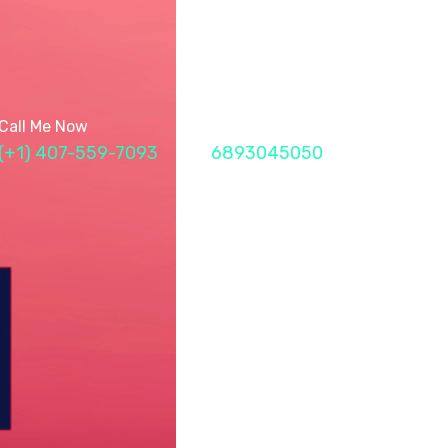
Call Me Now
Fax
(+1) 407-559-7093
6893045050