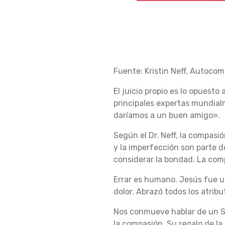
L
Fuente: Kristin Neff, Autoco
A
El juicio propio es lo opuesto
principales expertas mundia
A
daríamos a un buen amigo».
Según el Dr. Neff, la compasió
y la imperfección son parte 
U
considerar la bondad.
La comp
Errar es humano.
Jesús fue un
T
dolor.
Abrazó todos los atribu
Nos conmueve hablar de un Sa
la compasión.
Su regalo de l