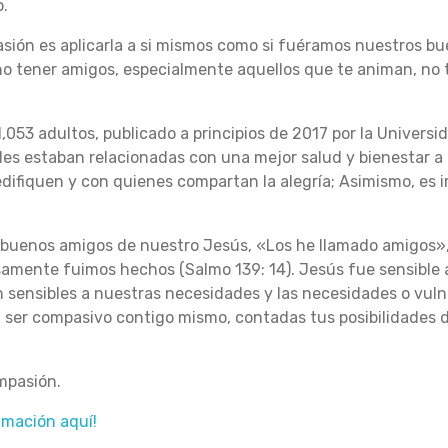
o.
sión es aplicarla a si mismos como si fuéramos nuestros b
 tener amigos, especialmente aquellos que te animan, no t
,053 adultos, publicado a principios de 2017 por la Universi
des estaban relacionadas con una mejor salud y bienestar a l
difiquen y con quienes compartan la alegría;
Asimismo, es 
 buenos amigos de nuestro Jesús, «Los he llamado amigos», 
samente fuimos hechos (Salmo 139: 14).
Jesús fue sensible 
sensibles a nuestras necesidades y las necesidades o vuln
l ser compasivo contigo mismo, contadas tus posibilidades 
mpasión.
lamación aquí!