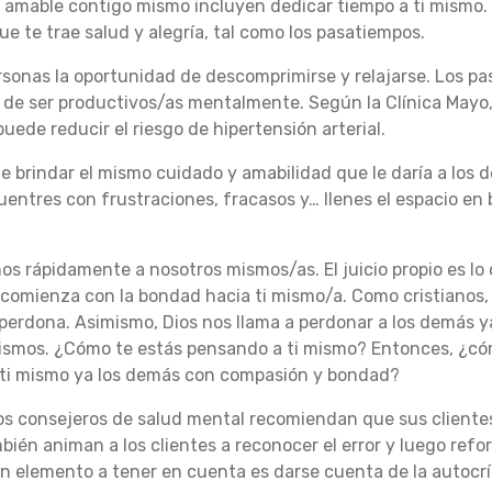
 amable contigo mismo incluyen dedicar tiempo a ti mismo
ue te trae salud y alegría, tal como los pasatiempos.
rsonas la oportunidad de descomprimirse y relajarse.
Los pa
ar de ser productivos/as mentalmente.
Según la Clínica Mayo
ede reducir el riesgo de hipertensión arterial.
 brindar el mismo cuidado y amabilidad que le daría a los de
entres con frustraciones, fracasos y… llenes el espacio en 
os rápidamente a nosotros mismos/as.
El juicio propio es 
 comienza con la bondad hacia ti mismo/a.
Como cristianos,
 perdona.
Asimismo, Dios nos llama a perdonar a los demás y
mismos.
¿Cómo te estás pensando a ti mismo?
Entonces, ¿có
 ti mismo ya los demás con compasión y bondad?
los consejeros de salud mental recomiendan que sus client
bién animan a los clientes a reconocer el error y luego ref
n elemento a tener en cuenta es darse cuenta de la autocrít