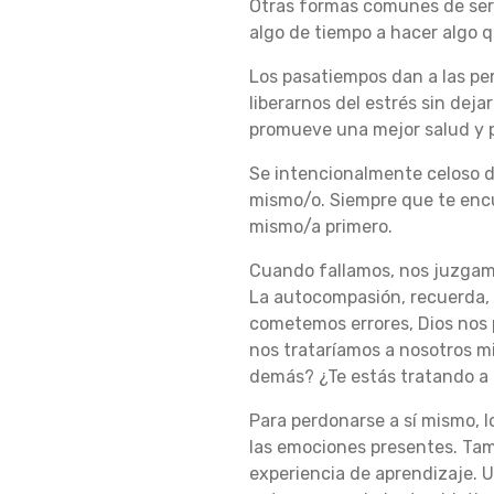
S
Otras formas comunes de ser
algo de tiempo a hacer algo q
Los pasatiempos dan a las pe
I
liberarnos del estrés sin dej
promueve una mejor salud y pu
Ó
Se intencionalmente celoso de
mismo/o.
Siempre que te encu
mismo/a primero.
N
Cuando fallamos, nos juzgam
La autocompasión, recuerda,
cometemos errores, Dios nos
nos trataríamos a nosotros 
demás?
¿Te estás tratando a
Para perdonarse a sí mismo, 
las emociones presentes.
Tam
experiencia de aprendizaje.
U