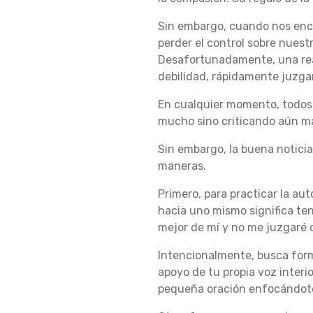
O
Sin embargo, cuando nos enco
perder el control sobre nuest
C
Desafortunadamente, una rea
debilidad, rápidamente juzga
En cualquier momento, todo
O
mucho sino criticando aún m
Sin embargo, la buena notic
M
maneras.
Primero, para practicar la a
hacia uno mismo significa ten
P
mejor de mí y no me juzgaré c
Intencionalmente, busca for
A
apoyo de tu propia voz interio
pequeña oración enfocándote 