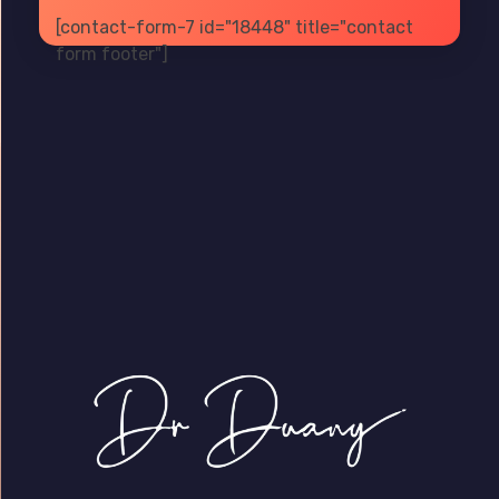
[contact-form-7 id="18448" title="contact
form footer"]
Dr Duany