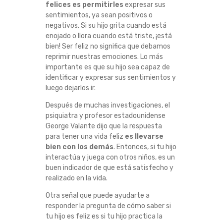
felices es permitirles
expresar sus
A
sentimientos, ya sean positivos o
negativos. Si su hijo grita cuando está
D
enojado o llora cuando está triste, ¡está
bien! Ser feliz no significa que debamos
R
reprimir nuestras emociones. Lo más
importante es que su hijo sea capaz de
E
identificar y expresar sus sentimientos y
luego dejarlos ir.
P
Después de muchas investigaciones, el
psiquiatra y profesor estadounidense
A
George Valante dijo que la respuesta
para tener una vida feliz
es llevarse
R
bien con los demás
. Entonces, si tu hijo
interactúa y juega con otros niños, es un
A
buen indicador de que está satisfecho y
realizado en la vida.
U
Otra señal que puede ayudarte a
responder la pregunta de cómo saber si
N
tu hijo es feliz es si tu hijo practica la