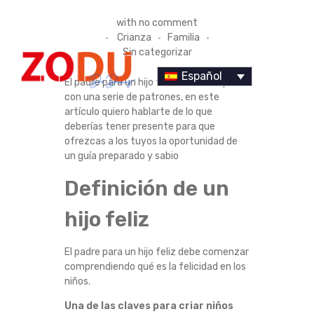
C
with
no comment
Crianza
Familia
Ó
Sin categorizar
M
Español
El padre para un hijo feliz debe cumplir
con una serie de patrones, en este
O
artículo quiero hablarte de lo que
deberías tener presente para que
S
ofrezcas a los tuyos la oportunidad de
Dr Duany
un guía preparado y sabio
E
Definición de un
R
hijo feliz
U
El padre para un hijo feliz debe comenzar
N
comprendiendo qué es la felicidad en los
niños.
P
Una de las claves para criar niños