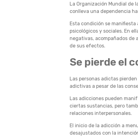
La Organización Mundial de l
U
conlleva una dependencia hac
Esta condición se manifiesta 
psicológicos y sociales. En e
É
negativas, acompañados de a
de sus efectos.
E
Se pierde el c
Las personas adictas pierden
S
adictivas a pesar de las con
Las adicciones pueden manife
L
ciertas sustancias, pero tam
relaciones interpersonales.
El inicio de la adicción a me
A
desajustados con la intención