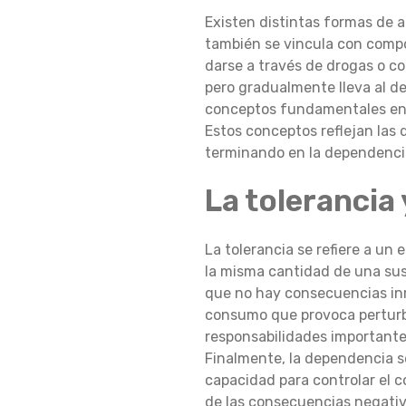
Existen distintas formas de a
I
también se vincula con compo
darse a través de drogas o 
pero gradualmente lleva al d
D
conceptos fundamentales en la
Estos conceptos reflejan las 
terminando en la dependenci
A
La tolerancia 
?
La tolerancia se refiere a un
la misma cantidad de una susta
que no hay consecuencias inm
consumo que provoca perturba
responsabilidades importante
Finalmente, la dependencia s
capacidad para controlar el c
de las consecuencias negativ