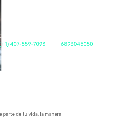
Call Me Now
Fax
(+1) 407-559-7093
6893045050
 parte de tu vida, la manera