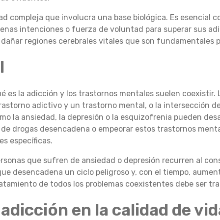
d compleja que involucra una base biológica. Es esencial 
as intenciones o fuerza de voluntad para superar sus adi
 dañar regiones cerebrales vitales que son fundamentales pa
l
es la adicción y los trastornos mentales suelen coexistir. L
astorno adictivo y un trastorno mental, o la intersección 
o la ansiedad, la depresión o la esquizofrenia pueden desar
uso de drogas desencadena o empeorar estos trastornos ment
es específicas.
ersonas que sufren de ansiedad o depresión recurren al con
 que desencadena un ciclo peligroso y, con el tiempo, aument
 tratamiento de todos los problemas coexistentes debe ser t
adicción en la calidad de vid