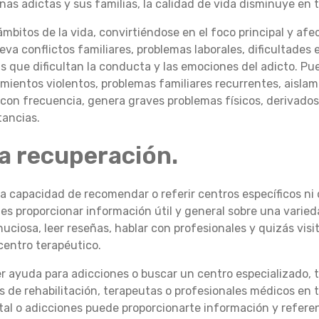
onas adictas y sus familias, la calidad de vida disminuye en
ámbitos de la vida, convirtiéndose en el foco principal y afe
va conflictos familiares, problemas laborales, dificultades e
as que dificultan la conducta y las emociones del adicto. P
amientos violentos, problemas familiares recurrentes, aislam
 con frecuencia, genera graves problemas físicos, derivados
tancias.
la recuperación.
 capacidad de recomendar o referir centros específicos ni 
vo es proporcionar información útil y general sobre una var
uciosa, leer reseñas, hablar con profesionales y quizás visi
centro terapéutico.
er ayuda para adicciones o buscar un centro especializado,
os de rehabilitación, terapeutas o profesionales médicos en
al o adicciones puede proporcionarte información y referenc