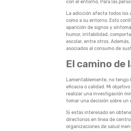
con el entorno. Para las pers
R
La adicción afecta todos los 
como a su entorno. Esto conlle
aparición de signos y síntom
T
humor, irritabilidad, comport
escolar, entre otros. Además,
asociados al consumo de sus
A
El camino de 
T
Lamentablemente, no tengo la
eficacia o calidad. Mi objeti
realizar una investigación min
U
tomar una decisión sobre un 
Si estás interesado en obten
directorios en línea de centr
V
organizaciones de salud ment