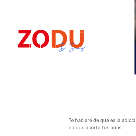
Dr Duany
¿
Te hablaré de qué es la adic
Q
en que acorta tus años.