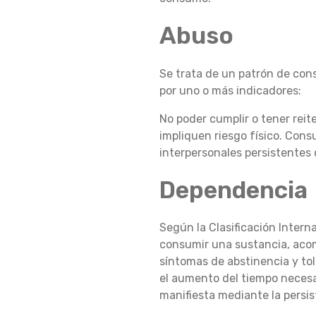
Ó
Abuso
Se trata de un patrón de con
N
por uno o más indicadores:
No poder cumplir o tener reit
Y
impliquen riesgo físico. Con
interpersonales persistentes 
Dependencia
P
Según la Clasificación Intern
O
consumir una sustancia, acom
síntomas de abstinencia y tol
el aumento del tiempo necesar
R
manifiesta mediante la persis