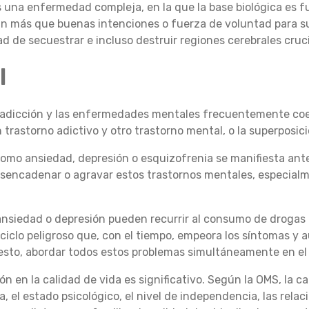
 es una enfermedad compleja, en la que la base biológica e
an más que buenas intenciones o fuerza de voluntad para su
 de secuestrar e incluso destruir regiones cerebrales cruci
l
 adicción y las enfermedades mentales frecuentemente coex
n trastorno adictivo y otro trastorno mental, o la superposi
como ansiedad, depresión o esquizofrenia se manifiesta antes
encadenar o agravar estos trastornos mentales, especialm
siedad o depresión pueden recurrir al consumo de drogas pa
n ciclo peligroso que, con el tiempo, empeora los síntomas y 
 esto, abordar todos estos problemas simultáneamente en el 
ón en la calidad de vida es significativo. Según la OMS, la ca
ca, el estado psicológico, el nivel de independencia, las relac