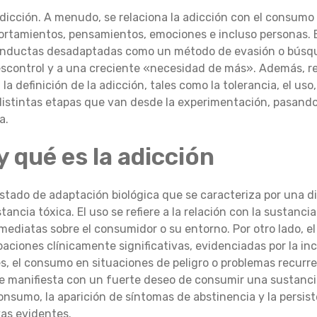
dicción. A menudo, se relaciona la adicción con el consumo 
rtamientos, pensamientos, emociones e incluso personas. El
conductas desadaptadas como un método de evasión o búsqu
escontrol y a una creciente «necesidad de más». Además, re
 definición de la adicción, tales como la tolerancia, el uso
distintas etapas que van desde la experimentación, pasando
a.
y qué es la adicción
 estado de adaptación biológica que se caracteriza por una d
ncia tóxica. El uso se refiere a la relación con la sustancia
ediatas sobre el consumidor o su entorno. Por otro lado, el
ciones clínicamente significativas, evidenciadas por la in
s, el consumo en situaciones de peligro o problemas recurre
e manifiesta con un fuerte deseo de consumir una sustancia
onsumo, la aparición de síntomas de abstinencia y la persis
as evidentes.