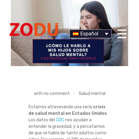
Español
Dr Duany
6
with
no comment
Salud mental
E
Estamos atravesando una seria
crisis
de salud mental en Estados Unidos
.
S
Los datos del
CDC
nos ayudan a
entender la gravedad, y a percatarnos
T
de que se habla de tanto adultos como