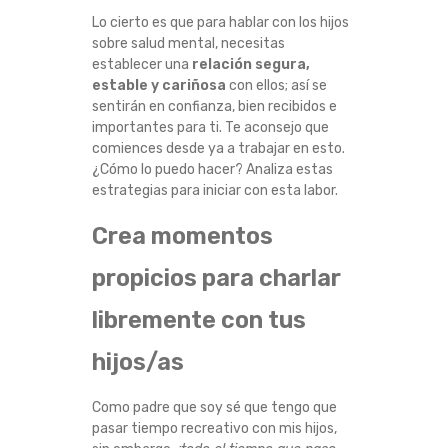
R
Lo cierto es que para hablar con los hijos
sobre salud mental, necesitas
A
establecer una
relación segura,
estable y cariñosa
con ellos; así se
H
sentirán en confianza, bien recibidos e
importantes para ti. Te aconsejo que
comiences desde ya a trabajar en esto.
A
¿Cómo lo puedo hacer? Analiza estas
estrategias para iniciar con esta labor.
B
Crea momentos
L
propicios para charlar
A
libremente con tus
R
hijos/as
C
Como padre que soy sé que tengo que
O
pasar tiempo recreativo con mis hijos,