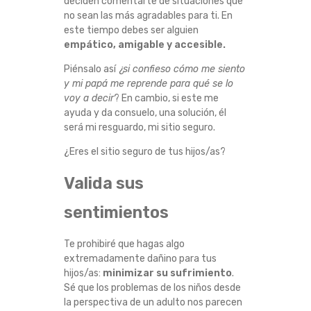
deciden comentarte de situaciones que
O
no sean las más agradables para ti. En
este tiempo debes ser alguien
empático, amigable y accesible.
B
Piénsalo así
¿si confieso cómo me siento
R
y mi papá me reprende para qué se lo
voy a decir
? En cambio, si este me
E
ayuda y da consuelo, una solución, él
será mi resguardo, mi sitio seguro.
S
¿Eres el sitio seguro de tus hijos/as?
A
Valida sus
L
sentimientos
U
Te prohibiré que hagas algo
extremadamente dañino para tus
D
hijos/as:
minimizar su sufrimiento
.
Sé que los problemas de los niños desde
M
la perspectiva de un adulto nos parecen