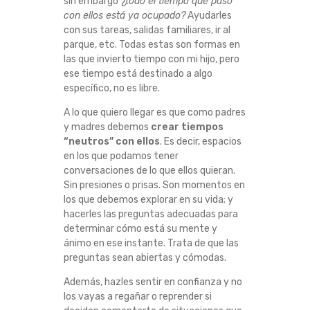
sin embargo
¿todo el tiempo que paso
N
con ellos está ya ocupado?
Ayudarles
con sus tareas, salidas familiares, ir al
L
parque, etc. Todas estas son formas en
las que invierto tiempo con mi hijo, pero
ese tiempo está destinado a algo
O
específico, no es libre.
S
A lo que quiero llegar es que como padres
y madres debemos
crear tiempos
H
“neutros” con ellos
. Es decir, espacios
en los que podamos tener
I
conversaciones de lo que ellos quieran.
Sin presiones o prisas. Son momentos en
J
los que debemos explorar en su vida; y
hacerles las preguntas adecuadas para
determinar cómo está su mente y
O
ánimo en ese instante. Trata de que las
preguntas sean abiertas y cómodas.
S
Además, hazles sentir en confianza y no
S
los vayas a regañar o reprender si