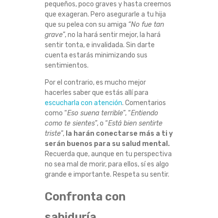
pequeños, poco graves y hasta creemos
E
que exageran. Pero asegurarle a tu hija
que su pelea con su amiga
“No fue tan
N
grave
”, no la hará sentir mejor, la hará
sentir tonta, e invalidada. Sin darte
T
cuenta estarás minimizando sus
sentimientos.
A
Por el contrario, es mucho mejor
hacerles saber que estás allí para
L
escucharla con atención
. Comentarios
como “
Eso suena terrible
”, “
Entiendo
como te sientes
”, o “
Está bien sentirte
triste
”,
la harán conectarse más a ti y
serán buenos para su salud mental.
Recuerda que, aunque en tu perspectiva
no sea mal de morir, para ellos, sí es algo
grande e importante. Respeta su sentir.
Confronta con
sabiduría