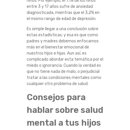
niños. Por ejemplo, el 7,1% de los niños
R
entre 3 y 17 años sufre de ansiedad
diagnosticada, mientras que el 3,2% en
A
el mismo rango de edad de depresión.
Es simple llegar a una conclusión sobre
T
estas estadísticas; y esa es que como
padres y madres debemos enfocarnos
E
más en el bienestar emocional de
nuestros hijos e hijas. Aun así, es
G
complicado abordar esta temática por el
miedo o ignorancia. Cuando la verdad es
I
que no tiene nada de malo, o perjudicial
tratar a las condiciones mentales como
A
cualquier otro problema de salud.
Consejos para
S
hablar sobre salud
P
mental a tus hijos
A