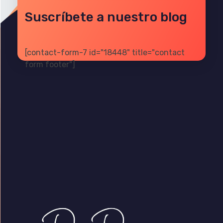
Suscríbete a nuestro blog
[contact-form-7 id="18448" title="contact
form footer"]