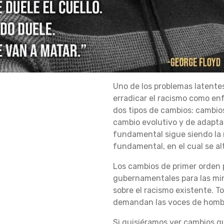
R
–
Uno de los problemas latente
erradicar el racismo como en
D
dos tipos de cambios: cambio
cambio evolutivo y de adaptac
fundamental sigue siendo la 
E
fundamental, en el cual se al
Los cambios de primer orden 
C
gubernamentales para las min
sobre el racismo existente. 
demandan las voces de hombre
L
Si quisiéramos ver cambios q