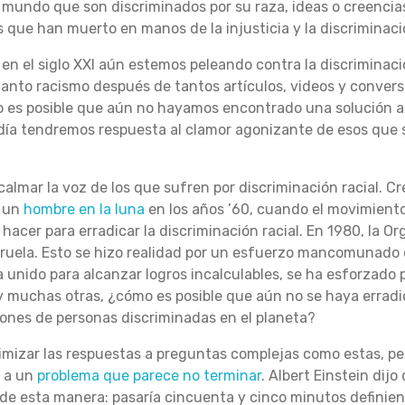
 mundo que son discriminados por su raza, ideas o creencias
que han muerto en manos de la injusticia y la discriminació
n el siglo XXI aún estemos peleando contra la discriminac
tanto racismo después de tantos artículos, videos y conver
 es posible que aún no hayamos encontrado una solución 
ía tendremos respuesta al clamor agonizante de esos que s
almar la voz de los que sufren por discriminación racial. 
r un
hombre en la luna
en los años ’60, cuando el movimien
hacer para erradicar la discriminación racial. En 1980, la O
viruela. Esto se hizo realidad por un esfuerzo mancomunado 
 unido para alcanzar logros incalculables, se ha esforzado
 y muchas otras, ¿cómo es posible que aún no se haya errad
lones de personas discriminadas en el planeta?
mizar las respuestas a preguntas complejas como estas, per
s a un
problema que parece no terminar
. Albert Einstein dijo
a de esta manera: pasaría cincuenta y cinco minutos definien