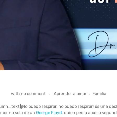
with
no comment
Aprender a amar
Familia
n_text]¡No puedo respirar, no puedo respirar! es una decl
lamor no solo de un
George Floyd
, quien pedía auxilio segun