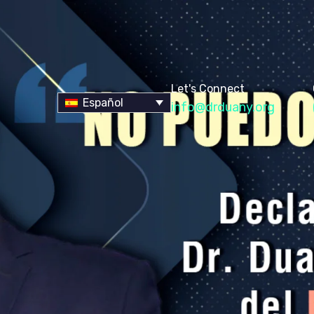
Let's Connect
Español
info@drduany.org