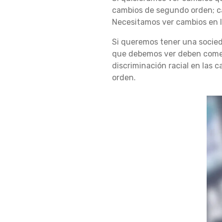
cambios de segundo orden; ca
Necesitamos ver cambios en l
A
Si queremos tener una socied
que debemos ver deben comenza
R
discriminación racial en las 
orden.
A
C
I
Ó