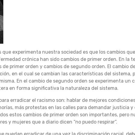
s que experimenta nuestra sociedad es que los cambios que
fermedad crónica han sido cambios de primer orden. En la te
s de primer orden y cambios de segundo orden. El cambio de 
ión, en el cual se cambian las características del sistema, 
misma. En el cambio de segundo orden se experimenta un c
tera en forma significativa la naturaleza del sistema.
para erradicar el racismo son: hablar de mejores condicione
orías, más protestas en las calles para demandar justicia y
Todos estos cambios de primer orden son importantes, pero 
s y mujeres que a diario dicen “no puedo respirar”.
ue puedan erradicar de una vez la discriminación racial, d