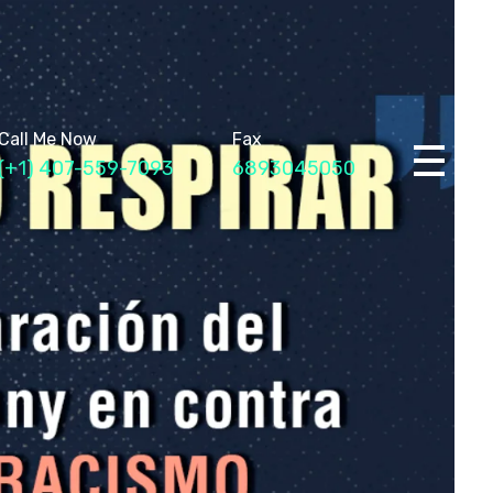
Call Me Now
Fax
(+1) 407-559-7093
6893045050