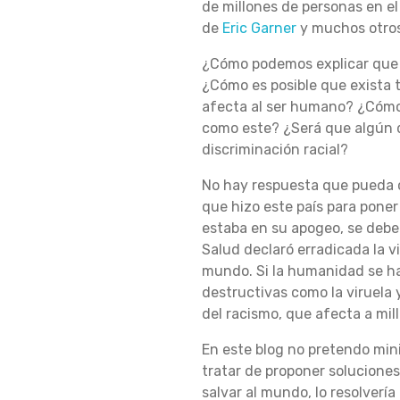
de millones de personas en el
de
Eric Garner
y muchos otros 
P
¿Cómo podemos explicar que e
¿Cómo es posible que exista 
U
afecta al ser humano? ¿Cómo
como este? ¿Será que algún d
discriminación racial?
E
No hay respuesta que pueda c
que hizo este país para pone
estaba en su apogeo, se debe 
D
Salud declaró erradicada la 
mundo. Si la humanidad se ha
destructivas como la viruela
O
del racismo, que afecta a mil
En este blog no pretendo mini
tratar de proponer solucione
R
salvar al mundo, lo resolverí