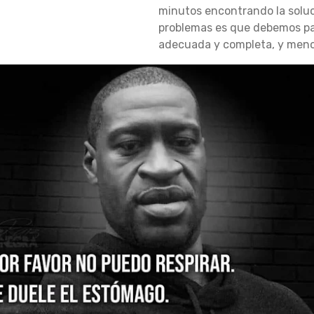
minutos encontrando la soluc
problemas es que debemos pa
E
adecuada y completa, y meno
S
P
I
R
A