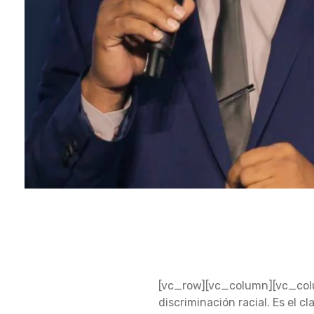
N
[vc_row][vc_column][vc_colum
O
discriminación racial. Es el c