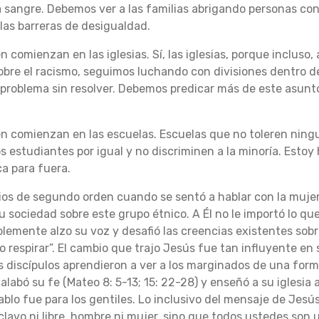
sangre. Debemos ver a las familias abrigando personas con 
las barreras de desigualdad.
comienzan en las iglesias. Sí, las iglesias, porque incluso, 
re el racismo, seguimos luchando con divisiones dentro de 
n problema sin resolver. Debemos predicar más de este asun
 comienzan en las escuelas. Escuelas que no toleren ningun
s estudiantes por igual y no discriminen a la minoría. Estoy
a para fuera.
ios de segundo orden cuando se sentó a hablar con la muje
 sociedad sobre este grupo étnico. A Él no le importó lo que 
plemente alzo su voz y desafió las creencias existentes sobre
o respirar”. El cambio que trajo Jesús fue tan influyente e
s discípulos aprendieron a ver a los marginados de una for
alabó su fe (Mateo 8: 5-13; 15: 22-28) y enseñó a su iglesia
 Pablo fue para los gentiles. Lo inclusivo del mensaje de Jes
clavo ni libre, hombre ni mujer, sino que todos ustedes son 