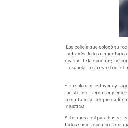
N
C
Ese policía que colocó su rod
a través de los comentarios
O
dividas de la minorías; las b
escuela. Todo esto fue infl
N
Y no solo eso, estoy muy segu
racista, no fueron simplemen
en su familia, porque nadie t
T
injusticia.
Si te unes a mí para buscar 
R
todos somos miembros de una 