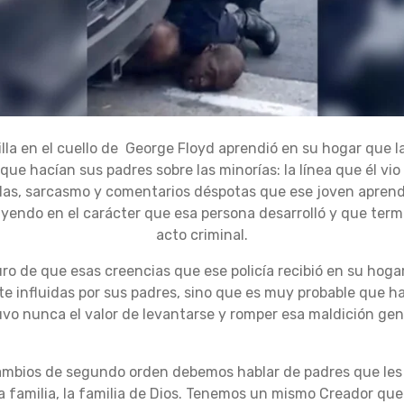
illa en el cuello de George Floyd aprendió en su hogar que la
 que hacían sus padres sobre las minorías: la línea que él v
urlas, sarcasmo y comentarios déspotas que ese joven apren
uyendo en el carácter que esa persona desarrolló y que ter
acto criminal.
ro de que esas creencias que ese policía recibió en su hogar
te influidas por sus padres, sino que es muy probable que h
uvo nunca el valor de levantarse y romper esa maldición ge
cambios de segundo orden debemos hablar de padres que les
familia, la familia de Dios. Tenemos un mismo Creador que n