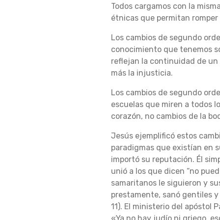
Todos cargamos con la misma 
étnicas que permitan romper 
A
Los cambios de segundo orden 
conocimiento que tenemos sob
reflejan la continuidad de u
L
más la injusticia.
Los cambios de segundo orden
A
escuelas que miren a todos lo
corazón, no cambios de la boc
Jesús ejemplificó estos camb
D
paradigmas que existían en su
importó su reputación. Él sim
unió a los que dicen “no pued
I
samaritanos le siguieron y su
prestamente, sanó gentiles y 
11). El ministerio del apóstol
«Ya no hay judío ni griego, es