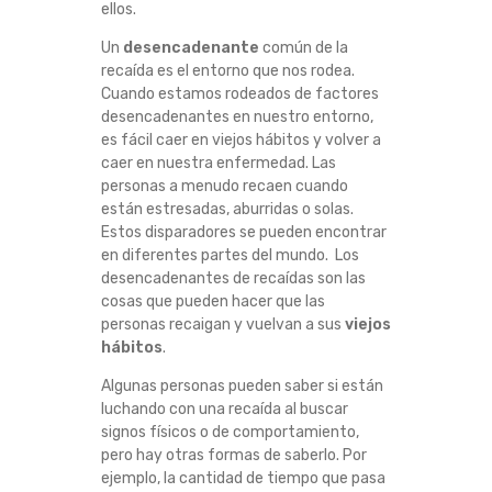
ellos.
S
Un
desencadenante
común de la
D
recaída es el entorno que nos rodea.
Cuando estamos rodeados de factores
desencadenantes en nuestro entorno,
E
es fácil caer en viejos hábitos y volver a
caer en nuestra enfermedad. Las
L
personas a menudo recaen cuando
están estresadas, aburridas o solas.
A
Estos disparadores se pueden encontrar
en diferentes partes del mundo. Los
S
desencadenantes de recaídas son las
cosas que pueden hacer que las
R
personas recaigan y vuelvan a sus
viejos
hábitos
.
E
Algunas personas pueden saber si están
luchando con una recaída al buscar
C
signos físicos o de comportamiento,
pero hay otras formas de saberlo. Por
A
ejemplo, la cantidad de tiempo que pasa