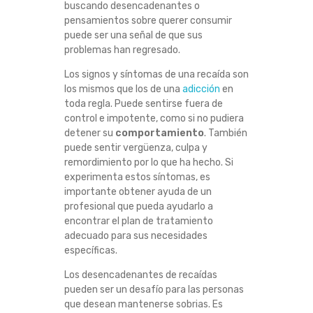
buscando desencadenantes o
Í
pensamientos sobre querer consumir
puede ser una señal de que sus
D
problemas han regresado.
Los signos y síntomas de una recaída son
A
los mismos que los de una
adicción
en
toda regla. Puede sentirse fuera de
S
control e impotente, como si no pudiera
detener su
comportamiento
. También
?
puede sentir vergüenza, culpa y
remordimiento por lo que ha hecho. Si
D
experimenta estos síntomas, es
importante obtener ayuda de un
E
profesional que pueda ayudarlo a
encontrar el plan de tratamiento
S
adecuado para sus necesidades
específicas.
E
Los desencadenantes de recaídas
pueden ser un desafío para las personas
N
que desean mantenerse sobrias. Es