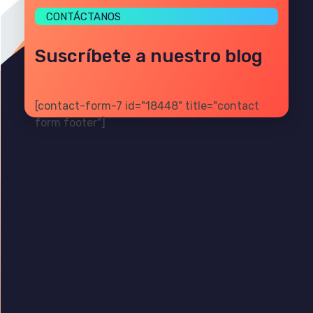
CONTÁCTANOS
Suscríbete a nuestro blog
[contact-form-7 id="18448" title="contact
form footer"]