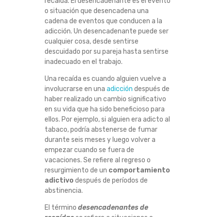
recaída. El desencadenante es el evento
S
o situación que desencadena una
cadena de eventos que conducen a la
O
adicción. Un desencadenante puede ser
cualquier cosa, desde sentirse
N
descuidado por su pareja hasta sentirse
inadecuado en el trabajo.
L
Una recaída es cuando alguien vuelve a
involucrarse en una
adicción
después de
O
haber realizado un cambio significativo
en su vida que ha sido beneficioso para
S
ellos. Por ejemplo, si alguien era adicto al
tabaco, podría abstenerse de fumar
D
durante seis meses y luego volver a
empezar cuando se fuera de
E
vacaciones. Se refiere al regreso o
resurgimiento de un
comportamiento
adictivo
después de períodos de
S
abstinencia.
E
El término
desencadenantes de