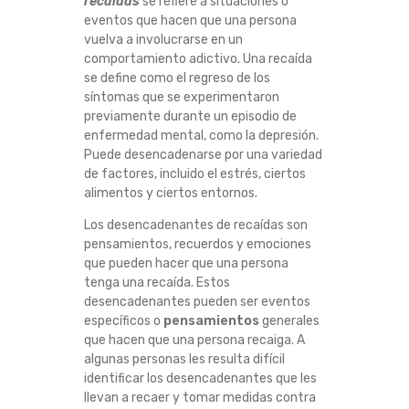
recaídas
se refiere a situaciones o
N
eventos que hacen que una persona
vuelva a involucrarse en un
C
comportamiento adictivo. Una recaída
se define como el regreso de los
A
síntomas que se experimentaron
previamente durante un episodio de
enfermedad mental, como la depresión.
D
Puede desencadenarse por una variedad
de factores, incluido el estrés, ciertos
E
alimentos y ciertos entornos.
N
Los desencadenantes de recaídas son
pensamientos, recuerdos y emociones
A
que pueden hacer que una persona
tenga una recaída. Estos
desencadenantes pueden ser eventos
N
específicos o
pensamientos
generales
que hacen que una persona recaiga. A
T
algunas personas les resulta difícil
identificar los desencadenantes que les
E
llevan a recaer y tomar medidas contra