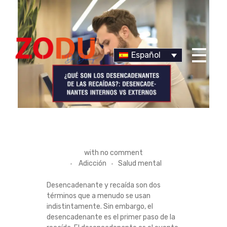
Español
Dr Duany
¿
with
no comment
Adicción
Salud mental
Q
Desencadenante y recaída son dos
U
términos que a menudo se usan
indistintamente. Sin embargo, el
É
desencadenante es el primer paso de la