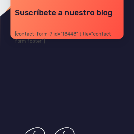
Suscríbete a nuestro blog
[contact-form-7 id="18448" title="contact
form footer"]