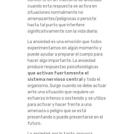
P
cuando esta respuesta se activa en
situaciones normalmente no
U
amenazantes/peligrosas o persiste
hasta tal punto que interfiere
significativamente con la vida diaria.
E
La ansiedad es una emoción que todos
D
experimentamos en algún momento y
puede ayudar a preparar el cuerpo para
E
hacer algo importante. La ansiedad
produce respuestas psicofisiológicas
N
que activan fuertemente el
sistema nervioso central
y todo el
A
organismo. Surge cuando se debe actuar
ante una situación que requiere un
esfuerzo intenso o sostenido y se utiliza
Y
para activar y hacer frente a una
amenaza o peligro que se está
U
presentando o puede presentarse en el
futuro.
D
La ansiedad, por lo tanto, provoca