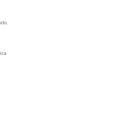
odo.
ica.