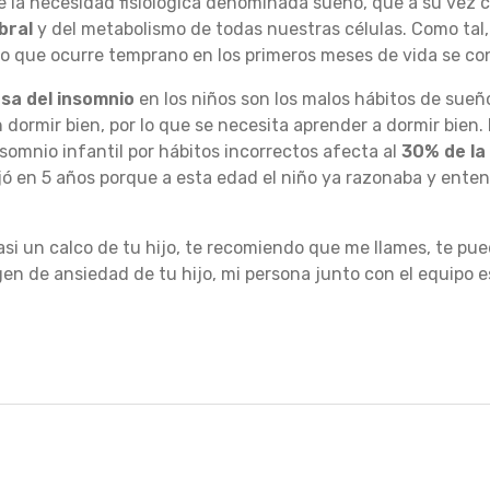
de la necesidad fisiológica denominada sueño, que a su vez
bral
y del metabolismo de todas nuestras células. Como tal
nio que ocurre temprano en los primeros meses de vida se co
usa del insomnio
en los niños son los malos hábitos de sueñ
 dormir bien, por lo que se necesita aprender a dormir bien
nsomnio infantil por hábitos incorrectos afecta al
30% de la 
fijó en 5 años porque a esta edad el niño ya razonaba y enten
casi un calco de tu hijo, te recomiendo que me llames, te pue
gen de ansiedad de tu hijo, mi persona junto con el equipo 