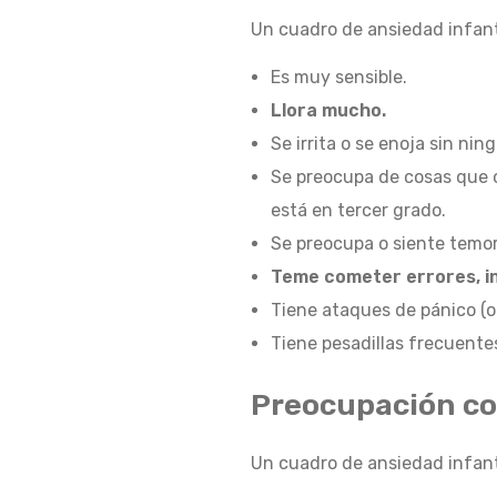
Un cuadro de ansiedad infant
S
Es muy sensible.
Llora mucho.
Q
Se irrita o se enoja sin nin
Se preocupa de cosas que o
U
está en tercer grado.
Se preocupa o siente temor 
Teme cometer errores, i
E
Tiene ataques de pánico (o
Tiene pesadillas frecuente
I
Preocupación c
N
Un cuadro de ansiedad infant