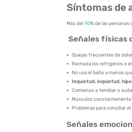
Síntomas de 
Í
Más del
90
% de las personas 
N
Señales físicas 
T
Quejas frecuentes de dolor
Rechaza los refrigerios o e
No usa el baño a menos que
O
Inquietud, inquietud, hip
Comienza a temblar o suda
M
Músculos constantemente 
Problemas para conciliar e
A
Señales emocion