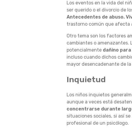
Los eventos en la vida del n
ser querido o el divorcio de l
D
Antecedentes de abuso. Viv
trastorno común que afecta a
I
Otro tema son los factores a
cambiantes o amenazantes. L
potencialmente
dañino para 
C
incluso cuando dichos cambios
mayor desencadenante de la 
A
Inquietud
Los niños inquietos generalm
N
aunque a veces está desatento
concentrarse durante larg
situaciones sociales, si así s
U
profesional de un psicólogo.