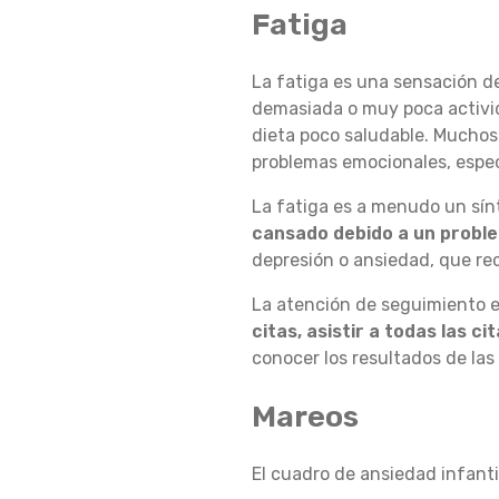
Fatiga
O
La fatiga es una sensación d
demasiada o muy poca activida
D
dieta poco saludable. Muchos
problemas emocionales, espec
La fatiga es a menudo un sín
E
cansado debido a un probl
depresión o ansiedad, que re
A
La atención de seguimiento e
citas, asistir a todas las ci
conocer los resultados de la
N
Mareos
S
El cuadro de ansiedad infant