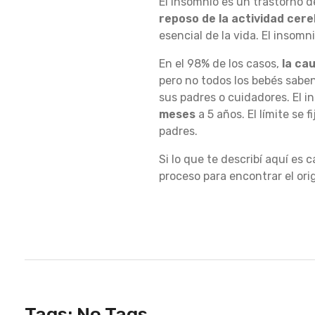
El insomnio es un trastorno 
reposo de la actividad cere
N
esencial de la vida. El insom
En el 98% de los casos,
la ca
pero no todos los bebés saben
F
sus padres o cuidadores. El i
meses
a 5 años. El límite se 
padres.
A
Si lo que te describí aquí es 
proceso para encontrar el ori
N
T
I
Tags: No Tags