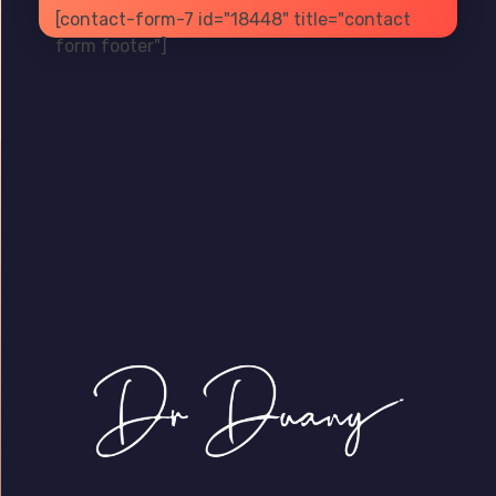
[contact-form-7 id="18448" title="contact
form footer"]
Dr Duany