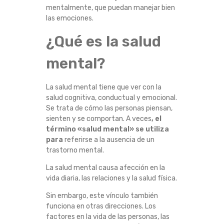
R
mentalmente, que puedan manejar bien
las emociones.
T
¿Qué es la salud
A
mental?
N
La salud mental tiene que ver con la
C
salud cognitiva, conductual y emocional.
Se trata de cómo las personas piensan,
sienten y se comportan. A veces
, el
I
término «salud mental» se utiliza
para
referirse a la ausencia de un
A
trastorno mental.
D
La salud mental causa afección en la
vida diaria, las relaciones y la salud física.
E
Sin embargo, este vínculo también
funciona en otras direcciones. Los
L
factores en la vida de las personas, las