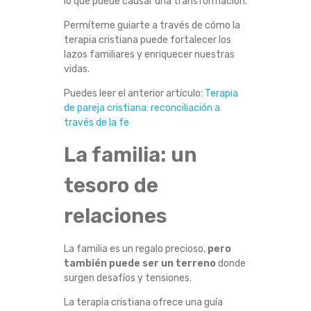
lo que puede causar una transformación.
A
Permíteme guiarte a través de cómo la
terapia cristiana puede fortalecer los
M
lazos familiares y enriquecer nuestras
vidas.
I
Puedes leer el anterior artículo:
Terapia
L
de pareja cristiana: reconciliación a
través de la fe
I
La familia: un
A
tesoro de
:
relaciones
C
La familia es un regalo precioso,
pero
Ó
también puede ser un terreno
donde
surgen desafíos y tensiones.
M
La terapia cristiana ofrece una guía