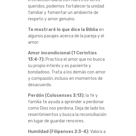
C
queridos, podemos fortalecer la unidad
familiar y fomentar un ambiente de
respeto y amor genuino.
R
Te mostraré lo que dice la Biblia
en
I
algunos pasajes acerca de la pareja y el
amor:
S
Amor incondicional (1 Corintios
13:4-7):
Practica el amor que no busca
T
su propio interés y es paciente y
bondadoso. Trata a los demás con amor
I
y compasión, incluso en momentos de
desacuerdo.
A
Perdón (Colosenses 3:13):
la fe y
N
familia te ayuda a aprender a perdonar
como Dios nos perdona. Deja de lado los
resentimientos y busca la reconciliación
A
en lugar de guardar rencores.
P
Humildad (Filipenses 2:3-4):
Valora a