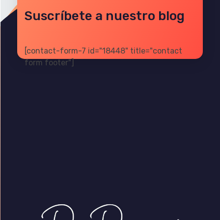
Suscríbete a nuestro blog
[contact-form-7 id="18448" title="contact
form footer"]