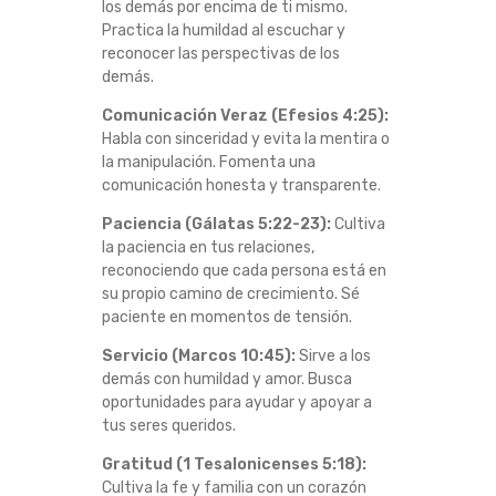
los demás por encima de ti mismo.
U
Practica la humildad al escuchar y
reconocer las perspectivas de los
E
demás.
Comunicación Veraz (Efesios 4:25):
D
Habla con sinceridad y evita la mentira o
la manipulación. Fomenta una
E
comunicación honesta y transparente.
F
Paciencia (Gálatas 5:22-23):
Cultiva
la paciencia en tus relaciones,
reconociendo que cada persona está en
O
su propio camino de crecimiento. Sé
paciente en momentos de tensión.
R
Servicio (Marcos 10:45):
Sirve a los
T
demás con humildad y amor. Busca
oportunidades para ayudar y apoyar a
A
tus seres queridos.
Gratitud (1 Tesalonicenses 5:18):
L
Cultiva la fe y familia con un corazón