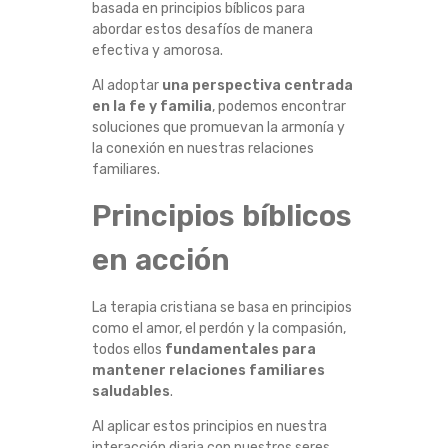
basada en principios bíblicos para
O
abordar estos desafíos de manera
efectiva y amorosa.
L
Al adoptar
una perspectiva centrada
A
en la fe y familia
, podemos encontrar
soluciones que promuevan la armonía y
la conexión en nuestras relaciones
T
familiares.
E
Principios bíblicos
R
en acción
A
La terapia cristiana se basa en principios
como el amor, el perdón y la compasión,
P
todos ellos
fundamentales para
mantener relaciones familiares
I
saludables
.
A
Al aplicar estos principios en nuestra
interacción diaria con nuestros seres