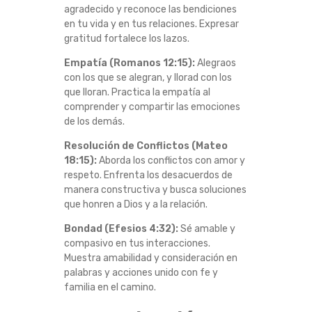
agradecido y reconoce las bendiciones
E
en tu vida y en tus relaciones. Expresar
gratitud fortalece los lazos.
C
Empatía (Romanos 12:15):
Alegraos
con los que se alegran, y llorad con los
E
que lloran. Practica la empatía al
comprender y compartir las emociones
R
de los demás.
L
Resolución de Conflictos (Mateo
18:15):
Aborda los conflictos con amor y
A
respeto. Enfrenta los desacuerdos de
manera constructiva y busca soluciones
S
que honren a Dios y a la relación.
Bondad (Efesios 4:32):
Sé amable y
R
compasivo en tus interacciones.
Muestra amabilidad y consideración en
E
palabras y acciones unido con fe y
familia en el camino.
L