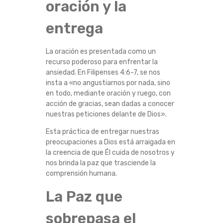
oración y la
A
entrega
M
La oración es presentada como un
I
recurso poderoso para enfrentar la
ansiedad. En Filipenses 4:6-7, se nos
N
insta a «no angustiarnos por nada, sino
en todo, mediante oración y ruego, con
O
acción de gracias, sean dadas a conocer
nuestras peticiones delante de Dios».
B
Esta práctica de entregar nuestras
preocupaciones a Dios está arraigada en
Í
la creencia de que Él cuida de nosotros y
nos brinda la paz que trasciende la
B
comprensión humana.
L
La Paz que
I
sobrepasa el