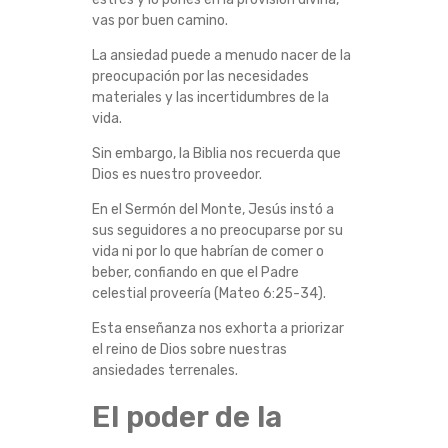
E
vas por buen camino.
La ansiedad puede a menudo nacer de la
S
preocupación por las necesidades
materiales y las incertidumbres de la
T
vida.
R
Sin embargo, la Biblia nos recuerda que
Dios es nuestro proveedor.
É
En el Sermón del Monte, Jesús instó a
sus seguidores a no preocuparse por su
S
vida ni por lo que habrían de comer o
beber, confiando en que el Padre
:
celestial proveería (Mateo 6:25-34).
Esta enseñanza nos exhorta a priorizar
E
el reino de Dios sobre nuestras
ansiedades terrenales.
L
El poder de la
C