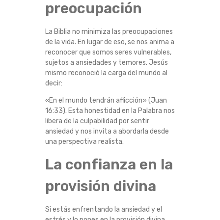
preocupación
N
S
La Biblia no minimiza las preocupaciones
de la vida. En lugar de eso, se nos anima a
I
reconocer que somos seres vulnerables,
sujetos a ansiedades y temores. Jesús
mismo reconoció la carga del mundo al
E
decir:
D
«En el mundo tendrán aflicción» (Juan
16:33). Esta honestidad en la Palabra nos
A
libera de la culpabilidad por sentir
ansiedad y nos invita a abordarla desde
D
una perspectiva realista.
La confianza en la
Y
provisión divina
E
L
Si estás enfrentando la ansiedad y el
estrés y lo pones en la provisión divina,