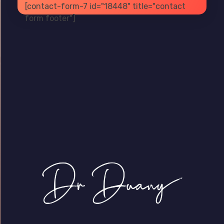
[contact-form-7 id="18448" title="contact
form footer"]
Dr Duany