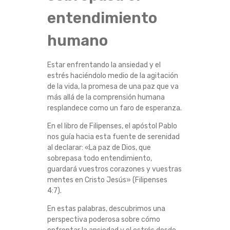
C
entendimiento
O
humano
H
Estar enfrentando la ansiedad y el
estrés haciéndolo medio de la agitación
A
de la vida, la promesa de una paz que va
más allá de la comprensión humana
C
resplandece como un faro de esperanza.
En el libro de Filipenses, el apóstol Pablo
I
nos guía hacia esta fuente de serenidad
al declarar: «La paz de Dios, que
A
sobrepasa todo entendimiento,
guardará vuestros corazones y vuestras
L
mentes en Cristo Jesús» (Filipenses
4:7).
A
En estas palabras, descubrimos una
P
perspectiva poderosa sobre cómo