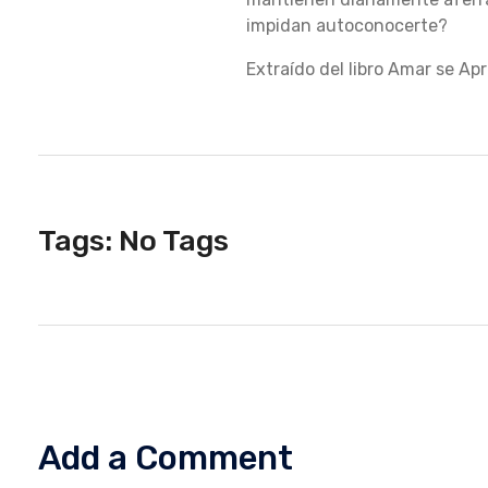
impidan autoconocerte?
O
Extraído del libro Amar se Ap
C
I
Tags: No Tags
M
I
Add a Comment
E