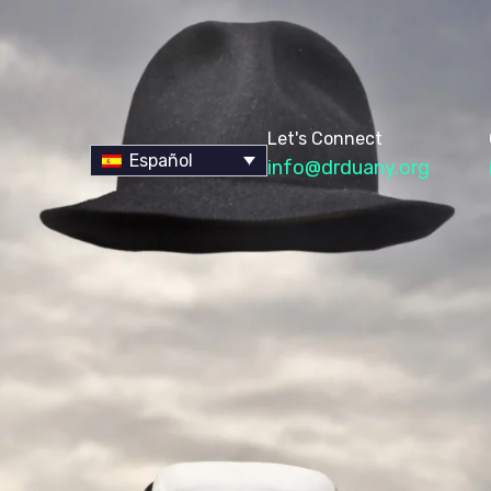
Let's Connect
Español
info@drduany.org