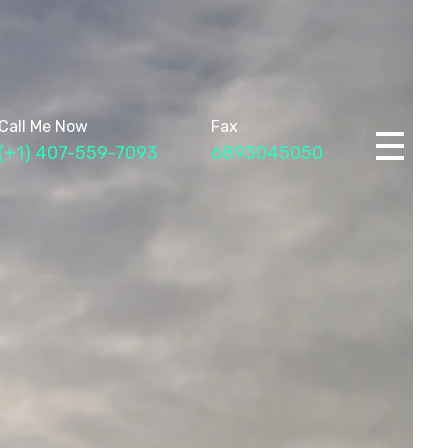
Call Me Now
Fax
(+1) 407-559-7093
6893045050