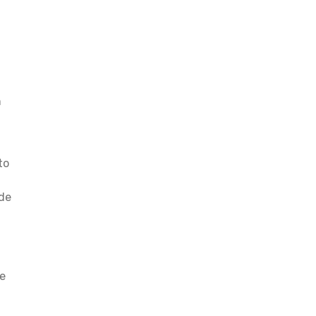
n
n
to
,
ede
te