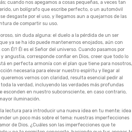
más; cuando nos apegamos a cosas pequeñas, a veces tan
rido, un bolígrafo que escribe perfecto, o un automóvil
se desgaste por el uso, y llegamos aun a quejarnos de las
ntura de compartir su uso.
oroso, sin duda alguna: el duelo a la pérdida de un ser
 que ya se ha ido puede mantenernos enojados, aún con
 con Él? Él es el Señor del universo. Cuando pasamos por
 y angustia, corresponde confiar en Dios, creer que todo lo
tá en perfecta armonía con el plan que tiene para nosotros
ción necesaria para elevar nuestro espíritu y llegar al
 queremos vernos con claridad, resulta esencial pedir al
a toda la verdad, incluyendo las verdades más profundas
e esconden en nuestro subconsciente, en caso contrario,
ayor iluminación.
a lectura para introducir una nueva idea en tu mente; idea
nder un poco más sobre el tema: nuestras imperfecciones
amor de Dios. ¿Cuáles son las imperfecciones que te
ado y no te permiten conocerte, haciendo que tus apegos t