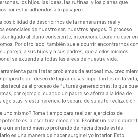
sonas, los hijos, las ideas, las rutinas, y los planes que
os por estar adheridos a lo pasajero.
a posibilidad de describirnos de la manera más real y
tos esenciales de nuestro ser: nuestros apegos. El proceso
tar ligado al plano consciente, intencional, para no caer e
omos. Por otro lado, también suele ocurrir encontrarnos co
 pareja, a sus hijos y a sus padres, que a ellos mismos.
onal se extiende a todas las áreas de nuestra vida.
erramienta para tratar problemas de autoestima, crecimien
A propósito del deseo de lograr cosas importantes en la vida
 obstaculiza el proceso de futuras generaciones, lo que pu
rmas, por ejemplo, cuando un padre se aferra a la idea de
s egoístas, y esta herencia lo separa de su autorrealización.
 uno mismo? Toma tiempo para realizar ejercicios de
otente es la escritura emocional. Escribir un diario duran
r a un entendimiento profundo de hacia dónde estás
diario es una manera de hacer surgir el yo interior. Esto