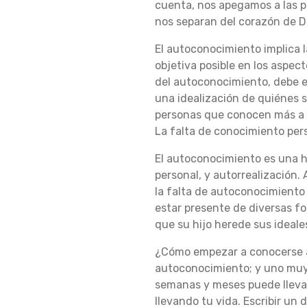
cuenta, nos apegamos a las per
nos separan del corazón de Di
A
El autoconocimiento implica l
objetiva posible en los aspec
C
del autoconocimiento, debe es
una idealización de quiénes s
personas que conocen más a su
La falta de conocimiento pers
T
El autoconocimiento es una h
personal, y autorrealización. 
I
la falta de autoconocimiento
estar presente de diversas fo
que su hijo herede sus ideale
C
¿Cómo empezar a conocerse a
autoconocimiento; y uno muy p
semanas y meses puede lleva
A
llevando tu vida. Escribir un 