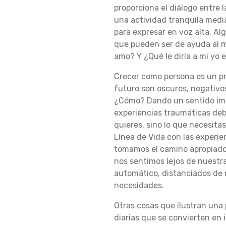
proporciona el diálogo entre 
una actividad tranquila median
N
para expresar en voz alta. Al
que pueden ser de ayuda al m
amo? Y ¿Qué le diría a mi yo 
D
Crecer como persona es un pr
futuro son oscuros, negativo
O
¿Cómo? Dando un sentido impo
experiencias traumáticas debe
quieres, sino lo que necesita
E
Línea de Vida con las experi
tomamos el camino apropiado
nos sentimos lejos de nuestra 
automático, distanciados de 
L
necesidades.
Otras cosas que ilustran una 
A
diarias que se convierten en