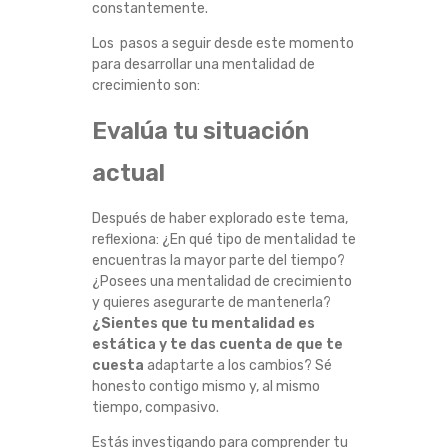
constantemente.
L
Los pasos a seguir desde este momento
I
para desarrollar una mentalidad de
crecimiento son:
D
Evalúa tu situación
A
actual
D
Después de haber explorado este tema,
reflexiona: ¿En qué tipo de mentalidad te
D
encuentras la mayor parte del tiempo?
¿Posees una mentalidad de crecimiento
E
y quieres asegurarte de mantenerla?
¿Sientes que tu mentalidad es
É
estática y te das cuenta de que te
cuesta
adaptarte a los cambios? Sé
X
honesto contigo mismo y, al mismo
tiempo, compasivo.
I
Estás investigando para comprender tu