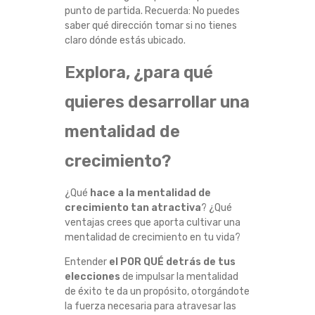
punto de partida. Recuerda: No puedes
T
saber qué dirección tomar si no tienes
claro dónde estás ubicado.
O
Explora, ¿para qué
Y
quieres desarrollar una
F
mentalidad de
O
crecimiento?
R
¿Qué
hace a la mentalidad de
J
crecimiento tan atractiva
? ¿Qué
ventajas crees que aporta cultivar una
A
mentalidad de crecimiento en tu vida?
Entender
el POR QUÉ detrás de tus
R
elecciones
de impulsar la mentalidad
de éxito te da un propósito, otorgándote
T
la fuerza necesaria para atravesar las