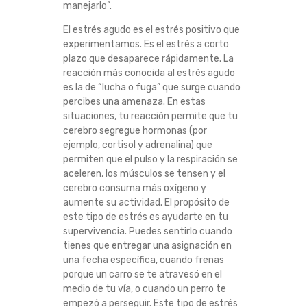
manejarlo”.
É
El estrés agudo es el estrés positivo que
S
experimentamos. Es el estrés a corto
plazo que desaparece rápidamente. La
reacción más conocida al estrés agudo
E
es la de “lucha o fuga” que surge cuando
percibes una amenaza. En estas
N
situaciones, tu reacción permite que tu
cerebro segregue hormonas (por
L
ejemplo, cortisol y adrenalina) que
permiten que el pulso y la respiración se
A
aceleren, los músculos se tensen y el
cerebro consuma más oxígeno y
P
aumente su actividad. El propósito de
este tipo de estrés es ayudarte en tu
A
supervivencia. Puedes sentirlo cuando
tienes que entregar una asignación en
N
una fecha específica, cuando frenas
porque un carro se te atravesó en el
medio de tu vía, o cuando un perro te
D
empezó a perseguir. Este tipo de estrés