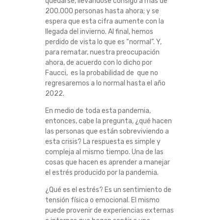
quedarse, llevándose consigo a más de
O
200.000 personas hasta ahora; y se
espera que esta cifra aumente con la
S
llegada del invierno. Al final, hemos
perdido de vista lo que es “normal”. Y,
P
para rematar, nuestra preocupación
ahora, de acuerdo con lo dicho por
Faucci, es la probabilidad de que no
A
regresaremos a lo normal hasta el año
2022.
R
En medio de toda esta pandemia,
A
entonces, cabe la pregunta, ¿qué hacen
las personas que están sobreviviendo a
C
esta crisis? La respuesta es simple y
compleja al mismo tiempo. Una de las
O
cosas que hacen es aprender a manejar
el estrés producido por la pandemia.
M
¿Qué es el estrés? Es un sentimiento de
tensión física o emocional. El mismo
B
puede provenir de experiencias externas