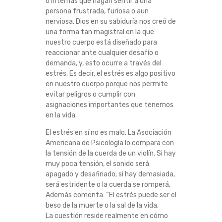
o internas que hagan sentir a una
A
persona frustrada, furiosa o aun
nerviosa. Dios en su sabiduría nos creó de
T
una forma tan magistral en la que
nuestro cuerpo está diseñado para
I
reaccionar ante cualquier desafío o
demanda, y, esto ocurre a través del
estrés. Es decir, el estrés es algo positivo
R
en nuestro cuerpo porque nos permite
evitar peligros o cumplir con
E
asignaciones importantes que tenemos
en la vida.
L
El estrés en sí no es malo. La Asociación
E
Americana de Psicología lo compara con
la tensión de la cuerda de un violín. Si hay
muy poca tensión, el sonido será
S
apagado y desafinado; si hay demasiada,
será estridente o la cuerda se romperá.
T
Además comenta: “El estrés puede ser el
beso de la muerte o la sal de la vida.
R
La cuestión reside realmente en cómo