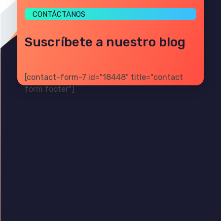
CONTÁCTANOS
Suscríbete a nuestro blog
[contact-form-7 id="18448" title="contact
form footer"]