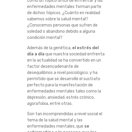
como un tópico difícil de enfrentar y las
T
enfermedades mentales forman parte
de dichos tópicos. ¿Cuánto en realidad
O
sabemos sobre la salud mental?
¿Conocemos personas que sufren de
S
soledad o abandono debido a alguna
condición mental?
Y
Además de la genética,
el estrés del
día a día
que nuestra sociedad enfrenta
E
en la actualidad se ha convertido en un
factor desencadenante de
S
desequilibrios a nivel psicológico; y ha
permitido que se desarrolle el sustrato
T
perfecto para la manifestación de
enfermedades mentales tales como la
I
depresión, ansiedad, estrés crónico,
agorafobia, entre otras.
G
Son tan incomprendidas a nivel social el
tema de la salud mental y las
M
enfermedades mentales, que
se