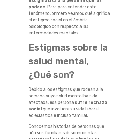
estigmatiza a la persona que las
A
padece.
Pero para entender este
fenómeno, primero veamos qué significa
S
el estigma social en el ámbito
psicológico con respecto a las
S
enfermedades mentales
Estigmas sobre la
O
salud mental,
B
¿Qué son?
R
E
Debido a los estigmas que rodean a la
persona cuya salud mental ha sido
afectada, esa persona
sufre rechazo
L
social
que involucra su vida laboral,
eclesiástica e incluso familiar.
A
Conocemos historias de personas que
S
aún sus familiares desconocen las