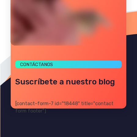
CONTÁCTANOS
Suscríbete a nuestro blog
[contact-form-7 id="18448" title="contact
form footer"]