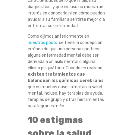
características de lo que implica su
A
diagnóstico; y que incluso no muestran
interés en conocerlo ni en cómo pueden
L
ayudar a su familiar a sentirse mejor o a
enfrentar su enfermedad.
U
Como dijimos anteriormente en
nuestros posts
, se tiene la concepción
D
errónea de que una persona que tiene
alguna enfermedad mental debe ser
M
derivada a un asilo mental o alguna
clínica psiquiátrica. Cuando en realidad,
E
existen tratamientos que
balancean los químicos cerebrales
N
que en muchos casos afectan la salud
mental. Incluso, hay terapias de ayuda,
terapias de grupo y otras herramientas
T
para lograr este fin.
A
10 estigmas
L
sobre la salud